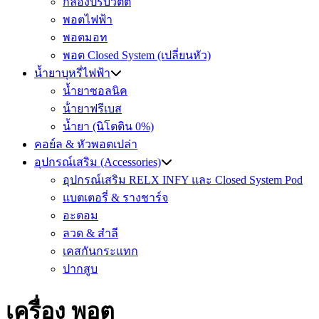
กล่องปรับวัตต์
พอตไฟฟ้า
พอตมอท
พอต Closed System (เปลี่ยนหัว)
น้ำยาบุหรี่ไฟฟ้า
น้ำยาซอลนิค
น้ํายาฟรีเบส
น้ำยา (นิโตติน 0%)
คอย์ล & หัวพอตเปล่า
อุปกรณ์เสริม (Accessories)
อุปกรณ์เสริม RELX INFY และ Closed System Pod
แบตเตอรี่ & รางชาร์จ
อะตอม
ลวด ​& สำลี
เคสกันกระแทก
ปากสูบ
เครื่อง พอต