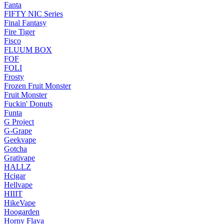
Fanta
FIFTY NIC Series
Final Fantasy
Fire Tiger
Fisco
FLUUM BOX
FOF
FOLI
Frosty
Frozen Fruit Monster
Fruit Monster
Fuckin' Donuts
Funta
G Project
G-Grape
Geekvape
Gotcha
Grativape
HALLZ
Hcigar
Hellvape
HIIIT
HikeVape
Hoogarden
Horny Flava