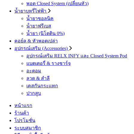
พอต Closed System (เปลี่ยนหัว)
น้ำยาบุหรี่ไฟฟ้า
น้ำยาซอลนิค
น้ํายาฟรีเบส
น้ำยา (นิโตติน 0%)
คอย์ล & หัวพอตเปล่า
อุปกรณ์เสริม (Accessories)
อุปกรณ์เสริม RELX INFY และ Closed System Pod
แบตเตอรี่ & รางชาร์จ
อะตอม
ลวด ​& สำลี
เคสกันกระแทก
ปากสูบ
หน้าแรก
ร้านค้า
โปรโมชั่น
ระบบสมาชิก