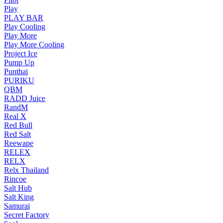
Play
PLAY BAR
Play Cooling
Play More
Play More Cooling
Project Ice
Pump Up
Punthai
PURIKU
QBM
RADD Juice
RandM
Real X
Red Bull
Red Salt
Reewape
RELEX
RELX
Relx Thailand
Rincoe
Salt Hub
Salt King
Samurai
Secret Factory