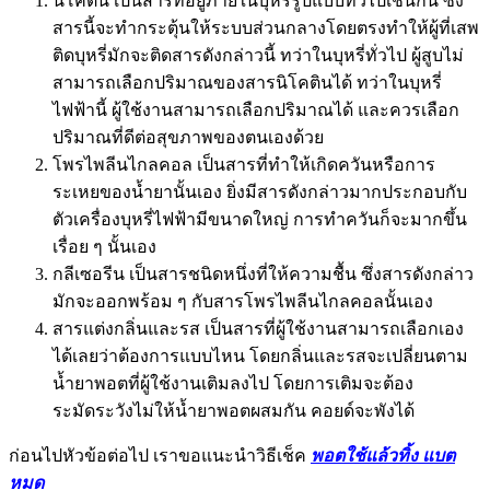
นิโคติน เป็นสารที่อยู่ภายในบุหรี่รูปแบบทั่วไปเช่นกัน ซึ่ง
สารนี้จะทำกระตุ้นให้ระบบส่วนกลางโดยตรงทำให้ผู้ที่เสพ
ติดบุหรี่มักจะติดสารดังกล่าวนี้ ทว่าในบุหรี่ทั่วไป ผู้สูบไม่
สามารถเลือกปริมาณของสารนิโคตินได้ ทว่าในบุหรี่
ไฟฟ้านี้ ผู้ใช้งานสามารถเลือกปริมาณได้ และควรเลือก
ปริมาณที่ดีต่อสุขภาพของตนเองด้วย
โพรไพลีนไกลคอล เป็นสารที่ทำให้เกิดควันหรือการ
ระเหยของน้ำยานั้นเอง ยิ่งมีสารดังกล่าวมากประกอบกับ
ตัวเครื่องบุหรี่ไฟฟ้ามีขนาดใหญ่ การทำควันก็จะมากขึ้น
เรื่อย ๆ นั้นเอง
กลีเซอรีน เป็นสารชนิดหนึ่งที่ให้ความชื้น ซึ่งสารดังกล่าว
มักจะออกพร้อม ๆ กับสารโพรไพลีนไกลคอลนั้นเอง
สารแต่งกลิ่นและรส เป็นสารที่ผู้ใช้งานสามารถเลือกเอง
ได้เลยว่าต้องการแบบไหน โดยกลิ่นและรสจะเปลี่ยนตาม
น้ำยาพอตที่ผู้ใช้งานเติมลงไป โดยการเติมจะต้อง
ระมัดระวังไม่ให้น้ำยาพอตผสมกัน คอยด์จะพังได้
ก่อนไปหัวข้อต่อไป เราขอแนะนำวิธีเช็ค
พอตใช้แล้วทิ้ง แบต
หมด