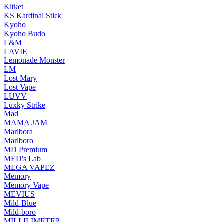
Kitket
KS Kardinal Stick
Kyoho
Kyoho Budo
L&M
LAVIE
Lemonade Monster
LM
Lost Mary
Lost Vape
LUVV
Luxky Strike
Mad
MAMA JAM
Marlbora
Marlboro
MD Premium
MED's Lab
MEGA VAPEZ
Memory
Memory Vape
MEVIUS
Mild-Blue
Mild-boro
MILLILIMETER