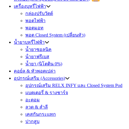
เครื่องบุหรี่ไฟฟ้า
กล่องปรับวัตต์
พอตไฟฟ้า
พอตมอท
พอต Closed System (เปลี่ยนหัว)
น้ำยาบุหรี่ไฟฟ้า
น้ำยาซอลนิค
น้ํายาฟรีเบส
น้ำยา (นิโตติน 0%)
คอย์ล & หัวพอตเปล่า
อุปกรณ์เสริม (Accessories)
อุปกรณ์เสริม RELX INFY และ Closed System Pod
แบตเตอรี่ & รางชาร์จ
อะตอม
ลวด ​& สำลี
เคสกันกระแทก
ปากสูบ