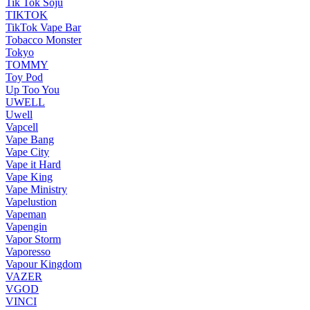
Tik Tok Soju
TIKTOK
TikTok Vape Bar
Tobacco Monster
Tokyo
TOMMY
Toy Pod
Up Too You
UWELL
Uwell
Vapcell
Vape Bang
Vape City
Vape it Hard
Vape King
Vape Ministry
Vapelustion
Vapeman
Vapengin
Vapor Storm
Vaporesso
Vapour Kingdom
VAZER
VGOD
VINCI