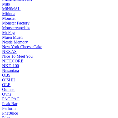
Milo
MiNiMAL
Mirinda
Monster
Monster Factory
Monstervapelabs
Mr Fog
Muen Muen
Nestle Memory
New York Cheese Cake
NEXAS
Nice To Meet You
NITECORE
NKD 100
Nusantara
OBS
OISHII
OLE
Oumier
Ovns
PAC PAC
Peak Bar
Perform
PhatJuice
Pilot