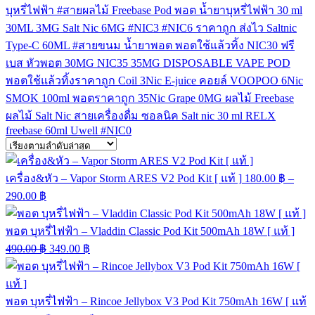
บุหรี่ไฟฟ้า
#สายผลไม้
Freebase
Pod
พอต
น้ำยาบุหรี่ไฟฟ้า
30 ml
30ML
3MG
Salt Nic
6MG
#NIC3
#NIC6
ราคาถูก
ส่งไว
Saltnic
Type-C
60ML
#สายขนม
น้ำยาพอต
พอตใช้แล้วทิ้ง
NIC30
ฟรี
เบส
หัวพอต
30MG
NIC35
35MG
DISPOSABLE VAPE POD
พอตใช้แล้วทิ้งราคาถูก
Coil
3Nic
E-juice
คอยล์
VOOPOO
6Nic
SMOK
100ml
พอตราคาถูก
35Nic
Grape
0MG
ผลไม้ Freebase
ผลไม้ Salt Nic
สายเครื่องดื่ม
ซอลนิค
Salt nic 30 ml
RELX
freebase 60ml
Uwell
#NIC0
เครื่อง&หัว – Vapor Storm ARES V2 Pod Kit [ แท้ ]
180.00
฿
–
290.00
฿
พอต บุหรี่ไฟฟ้า – Vladdin Classic Pod Kit 500mAh 18W [ แท้ ]
490.00
฿
349.00
฿
พอต บุหรี่ไฟฟ้า – Rincoe Jellybox V3 Pod Kit 750mAh 16W [ แท้