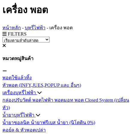
เครื่อง พอต
หน้าหลัก
-
บุหรี่ไฟฟ้า
-
เครื่อง พอต
FILTERS
หมวดหมู่สินค้า
พอตใช้แล้วทิ้ง
หัวพอต (INFY,JUES,POPUP และ อื่นๆ)
เครื่องบุหรี่ไฟฟ้า
กล่องปรับวัตต์
พอตไฟฟ้า
พอตมอท
พอต Closed System (เปลี่ยน
หัว)
น้ำยาบุหรี่ไฟฟ้า
น้ำยาซอลนิค
น้ํายาฟรีเบส
น้ำยา (นิโตติน 0%)
คอย์ล & หัวพอตเปล่า