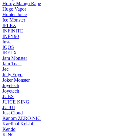
Horny Mango Rape
Hugo Vapor
Hunter Juice
Ice Monster
IFLEX
INFINITE
INFY90
Insta
IQOS
IRELX
Jam Monster
Jam Toast
Jec
Jelly Yoyo
Joker Monster
Joyetech
Joyetech
JUES
JUICE KING
JUJUI
Just Cloud
Kanom ZERO NIC
Kardinal Kristal
Kendo
KING