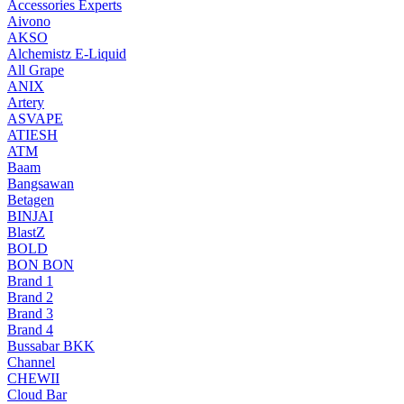
Accessories Experts
Aivono
AKSO
Alchemistz E-Liquid
All Grape
ANIX
Artery
ASVAPE
ATIESH
ATM
Baam
Bangsawan
Betagen
BINJAI
BlastZ
BOLD
BON BON
Brand 1
Brand 2
Brand 3
Brand 4
Bussabar BKK
Channel
CHEWII
Cloud Bar