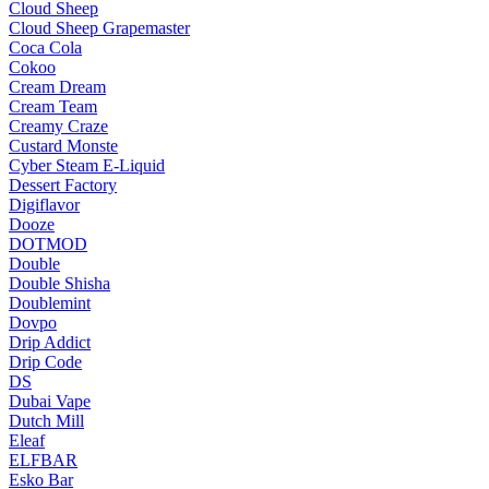
Cloud Sheep
Cloud Sheep Grapemaster
Coca Cola
Cokoo
Cream Dream
Cream Team
Creamy Craze
Custard Monste
Cyber Steam E-Liquid
Dessert Factory
Digiflavor
Dooze
DOTMOD
Double
Double Shisha
Doublemint
Dovpo
Drip Addict
Drip Code
DS
Dubai Vape
Dutch Mill
Eleaf
ELFBAR
Esko Bar