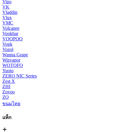
Vipo
VK
Vladdin
Vlux
VMC
Volcanee
Vookbar
VOOPOO
Vopk
Vozol
Wanna Grape
Wizvapor
WOTOFO
Yuoto
ZERO NIC Series
Zest X
ZHI
Zovoo
ZQ
ขนมไทย
แท็ก