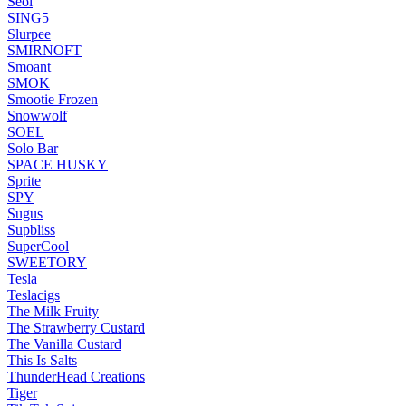
Seol
SING5
Slurpee
SMIRNOFT
Smoant
SMOK
Smootie Frozen
Snowwolf
SOEL
Solo Bar
SPACE HUSKY
Sprite
SPY
Sugus
Supbliss
SuperCool
SWEETORY
Tesla
Teslacigs
The Milk Fruity
The Strawberry Custard
The Vanilla Custard
This Is Salts
ThunderHead Creations
Tiger