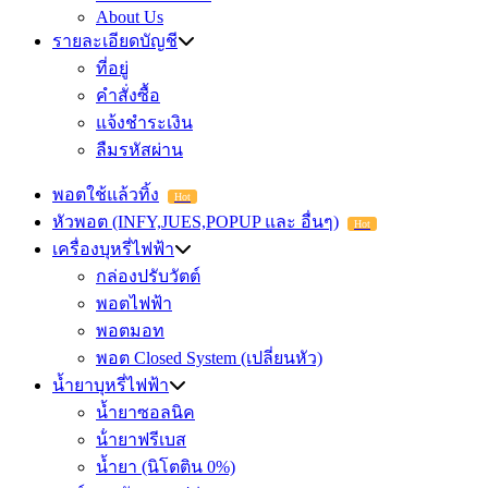
About Us
รายละเอียดบัญชี
ที่อยู่
คำสั่งซื้อ
แจ้งชำระเงิน
ลืมรหัสผ่าน
พอตใช้แล้วทิ้ง
Hot
หัวพอต (INFY,JUES,POPUP และ อื่นๆ)
Hot
เครื่องบุหรี่ไฟฟ้า
กล่องปรับวัตต์
พอตไฟฟ้า
พอตมอท
พอต Closed System (เปลี่ยนหัว)
น้ำยาบุหรี่ไฟฟ้า
น้ำยาซอลนิค
น้ํายาฟรีเบส
น้ำยา (นิโตติน 0%)