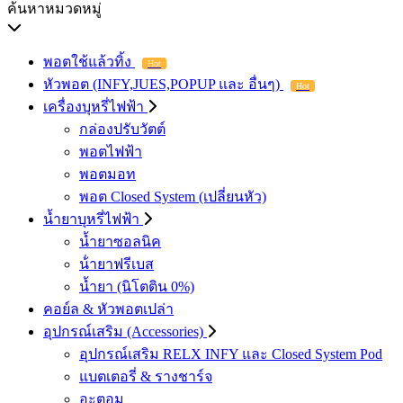
ค้นหาหมวดหมู่
พอตใช้แล้วทิ้ง
Hot
หัวพอต (INFY,JUES,POPUP และ อื่นๆ)
Hot
เครื่องบุหรี่ไฟฟ้า
กล่องปรับวัตต์
พอตไฟฟ้า
พอตมอท
พอต Closed System (เปลี่ยนหัว)
น้ำยาบุหรี่ไฟฟ้า
น้ำยาซอลนิค
น้ํายาฟรีเบส
น้ำยา (นิโตติน 0%)
คอย์ล & หัวพอตเปล่า
อุปกรณ์เสริม (Accessories)
อุปกรณ์เสริม RELX INFY และ Closed System Pod
แบตเตอรี่ & รางชาร์จ
อะตอม