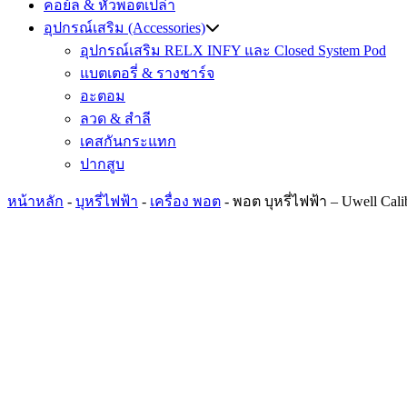
คอย์ล & หัวพอตเปล่า
อุปกรณ์เสริม (Accessories)
อุปกรณ์เสริม RELX INFY และ Closed System Pod
แบตเตอรี่ & รางชาร์จ
อะตอม
ลวด ​& สำลี
เคสกันกระแทก
ปากสูบ
หน้าหลัก
-
บุหรี่ไฟฟ้า
-
เครื่อง พอต
-
พอต บุหรี่ไฟฟ้า – Uwell Cal