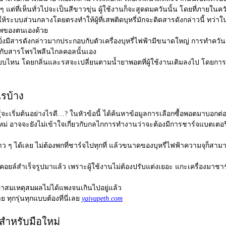
ต่ที่เห็นทั่วไปจะเป็นสีขาวขุ่น ผู้ใช้งานก็จะสูดดมควันนั้น โดยที่ภายในค
นให้ระบบส่วนกลางโดยตรงทำให้ผู้ที่เสพติดบุหรี่มักจะติดสารดังกล่าวนี้ ทว่าใ
ภาพของตนเองด้วย
งมีสารดังกล่าวมากประกอบกับตัวเครื่องบุหรี่ไฟฟ้ามีขนาดใหญ่ การทำควันก็จ
 ๆ กับสารโพรไพลีนไกลคอลนั้นเอง
แบบไหน โดยกลิ่นและรสจะเปลี่ยนตามน้ำยาพอตที่ผู้ใช้งานเติมลงไป โดยการเ
ไรบ้าง
้จะเริ่มต้นอย่างไรดี…? ในหัวข้อนี้ ได้ค้นหาข้อมูลการเลือกซื้อพอตมาบอกต่อก
ือใหม่ อาจจะยังไม่เข้าใจเกี่ยวกับกลไกการทำงานว่าจะต้องมีการชาร์จแบตเตอ
นยาว ๆ ได้เลย ไม่ต้องพกที่ชาร์จไปทุกที่ แล้วขนาดของบุหรี่ไฟฟ้าความจุ
นแบบคอยล์สำเร็จรูปมาแล้ว เพราะผู้ใช้งานไม่ต้องปรับแต่งเยอะ แกะเครื่องมาช
ราคาสมเหตุสมผลไม่ได้แพงจนเกินไปอยู่แล้ว
ทุกรุ่นทุกแบบต้องที่นี่เลย
yaivapeth.com
 สำหรับมือใหม่