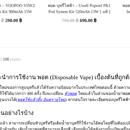
ฟ้า – VOOPOO VINCI
พอต บุหรี่ไฟฟ้า – Uwell Popreel PK1
พอต
m Kit 900mAh 15W
Pod System Kit 520mAh 13W [ แท้ ]
I
0
฿
290.00
฿
790.00
฿
690.00
฿
f
108
results
ำการใช้งาน พอต (Disposable Vape) เบื้องต้นที่ถูกต้อ
ือกใหม่ของการสูบบุหรี่แล้วได้รับความนิยมมากในประเทศไทยตอนนี้ ด้วยความที
็ใช้ได้มากกว่า 400 ครั้ง ถึงจะเปลี่ยน
หัวพอต
ใหม่แล้วในส่วนของน้ำยาพอตมีกล
พรุนแรงได้(
พอตใช้แล้วทิ้ง อันตรายไหม
) หากสนใจรายละเอียดของบุหรี่ไฟฟ้า สา
นอย่างไรบ้าง
แล้ว สามารถเปลี่ยนหัวบุหรี่หรือเติมน้ำยาบุหรี่ก็ใช้งานได้ต่อโดยที่ไม่ต้องเ
ข้าด้วยกัน เติมน้ำยาพอตที่สามารถเลือกสี เลือกกลิ่นได้หลังจากนั้นเปิดเครื่องไ