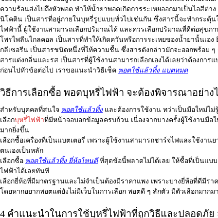
ความร้อนส่งไปถึงหัวพอต ทำให้น้ำยาพอตเกิดการระเหยออกมาเป็นไอสีต่าง ๆ แ
นิโคติน เป็นสารที่อยู่ภายในบุหรี่รูปแบบทั่วไปเช่นกัน ซึ่งสารนี้จะทำกระตุ้
ไฟฟ้านี้ ผู้ใช้งานสามารถเลือกปริมาณได้ และควรเลือกปริมาณที่ดีต่อสุข
โพรไพลีนไกลคอล เป็นสารที่ทำให้เกิดควันหรือการระเหยของน้ำยานั้นเอง ยิ่
กลีเซอรีน เป็นสารชนิดหนึ่งที่ให้ความชื้น ซึ่งสารดังกล่าวมักจะออกพร้อม
สารแต่งกลิ่นและรส เป็นสารที่ผู้ใช้งานสามารถเลือกเองได้เลยว่าต้องการ
ก่อนไปหัวข้อต่อไป เราขอแนะนำวิธีเช็ค
พอตใช้แล้วทิ้ง แบตหมด
วิธีการเลือกซื้อ พอตบุหรี่ไฟฟ้า จะต้องพิจารณาอย่าง
สำหรับบุคคลที่สนใจ
พอตใช้แล้วทิ้ง
และต้องการใช้งาน ทว่าเป็นมือใหม่ไม่รู
เลือก
บุหรี่ไฟฟ้า
ที่มีหน้าจอบอกข้อมูลครบถ้วน เนื่องจากบางครั้งผู้ใช้งานม
มากยิ่งขึ้น
เลือกซื้อเครื่องที่เป็นแบตเตอรี่ เพราะผู้ใช้งานสามารถชาร์จไฟและใช้งา
ตนเองเป็นหลัก
เลือกซื้อ
พอตใช้แล้วทิ้ง ยี่ห้อไหนดี
ที่สุดข้อนี้พลาดไม่ได้เลย ให้ซื้อที่เป็
ไฟฟ้าได้เลยทันที
เลือกยี่ห้อที่มีมาตรฐานและไม่จำเป็นต้องมีราคาแพง เพราะบางยี่ห้อที่ดีมี
โดยหากอยากพอตแต่ยังไม่มีเว็บในการเลือก พอตดี ๆ สักตัว มีตัวเลือกมากมาย 
4 คำแนะนำในการใช้บุหรี่ไฟฟ้าที่ถูกวิธีและปลอดภัย