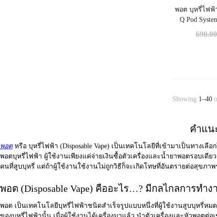
พอต บุหรี่ไฟ
Q Pod Syste
690.0
Showing
1–40
o
คำแนะน
พอต
หรือ บุหรี่ไฟฟ้า (Disposable Vape) เป็นเทคโนโลยีที่เข้ามาเป็นทางเล
พอตบุหรี่ไฟฟ้า
ผู้ใช้งานเพียงแค่จ่ายเงินซื้อตัวเครื่องและน้ำยาพอตรอบเดียวก
คนที่สูบบุหรี่ แต่ถ้าผู้ใช้งานใช้งานไม่ถูกวิธีก็จะเกิดโทษที่อันตรายต่อสุขภา
พอต (Disposable Vape) คืออะไร…? มีกลไกลการทำงา
พอต
เป็นเทคโนโลยีบุหรี่ไฟฟ้าชนิดสำเร็จรูปแบบหนึ่งที่ผู้ใช้งานสูบบุหรี่หมด
ของบุหรี่ไฟฟ้านั้น เมื่อผู้ใช้งานได้เครื่องมาแล้ว นำตัวเครื่องและหัวพอตต่อเ