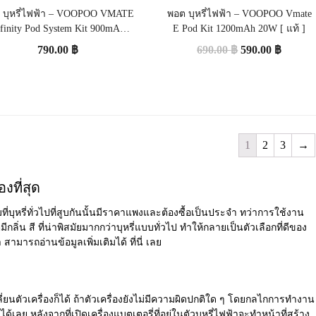
 บุหรี่ไฟฟ้า – VOOPOO VMATE
พอต บุหรี่ไฟฟ้า – VOOPOO Vmate
nfinity Pod System Kit 900mAh
E Pod Kit 1200mAh 20W [ แท้ ]
17W [ แท้ ]
790.00
฿
690.00
฿
590.00
฿
1
2
3
→
งที่สุด
่บุหรี่ทั่วไปที่สูบกันนั้นมีราคาแพงและต้องซื้อเป็นประจำ ทว่าการใช้งาน
ิ่น สี ที่น่าพิสมัยมากกว่าบุหรี่แบบทั่วไป ทำให้กลายเป็นตัวเลือกที่ดีของ
มารถอ่านข้อมูลเพิ่มเติมได้ ที่นี่ เลย
ปลี่ยนตัวเครื่องก็ได้ ถ้าตัวเครื่องยังไม่มีความผิดปกติใด ๆ โดยกลไกการทำงาน
ด้เลย หลังจากที่เปิดเครื่องแบตเตอรี่ที่อยู่ในตัวบุหรี่ไฟฟ้าจะทำหน้าที่สร้าง