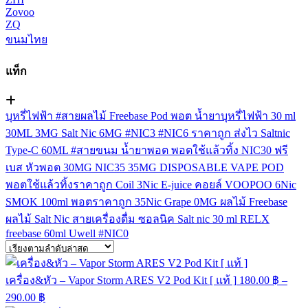
Zovoo
ZQ
ขนมไทย
แท็ก
บุหรี่ไฟฟ้า
#สายผลไม้
Freebase
Pod
พอต
น้ำยาบุหรี่ไฟฟ้า
30 ml
30ML
3MG
Salt Nic
6MG
#NIC3
#NIC6
ราคาถูก
ส่งไว
Saltnic
Type-C
60ML
#สายขนม
น้ำยาพอต
พอตใช้แล้วทิ้ง
NIC30
ฟรี
เบส
หัวพอต
30MG
NIC35
35MG
DISPOSABLE VAPE POD
พอตใช้แล้วทิ้งราคาถูก
Coil
3Nic
E-juice
คอยล์
VOOPOO
6Nic
SMOK
100ml
พอตราคาถูก
35Nic
Grape
0MG
ผลไม้ Freebase
ผลไม้ Salt Nic
สายเครื่องดื่ม
ซอลนิค
Salt nic 30 ml
RELX
freebase 60ml
Uwell
#NIC0
เครื่อง&หัว – Vapor Storm ARES V2 Pod Kit [ แท้ ]
180.00
฿
–
290.00
฿