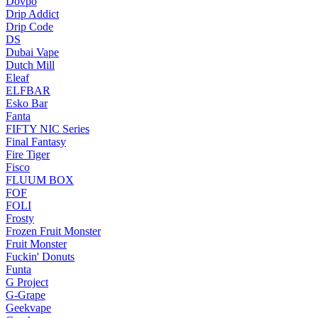
Dovpo
Drip Addict
Drip Code
DS
Dubai Vape
Dutch Mill
Eleaf
ELFBAR
Esko Bar
Fanta
FIFTY NIC Series
Final Fantasy
Fire Tiger
Fisco
FLUUM BOX
FOF
FOLI
Frosty
Frozen Fruit Monster
Fruit Monster
Fuckin' Donuts
Funta
G Project
G-Grape
Geekvape