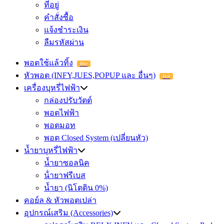
ที่อยู่
คำสั่งซื้อ
แจ้งชำระเงิน
ลืมรหัสผ่าน
พอตใช้แล้วทิ้ง
Hot
หัวพอต (INFY,JUES,POPUP และ อื่นๆ)
Hot
เครื่องบุหรี่ไฟฟ้า
กล่องปรับวัตต์
พอตไฟฟ้า
พอตมอท
พอต Closed System (เปลี่ยนหัว)
น้ำยาบุหรี่ไฟฟ้า
น้ำยาซอลนิค
น้ํายาฟรีเบส
น้ำยา (นิโตติน 0%)
คอย์ล & หัวพอตเปล่า
อุปกรณ์เสริม (Accessories)