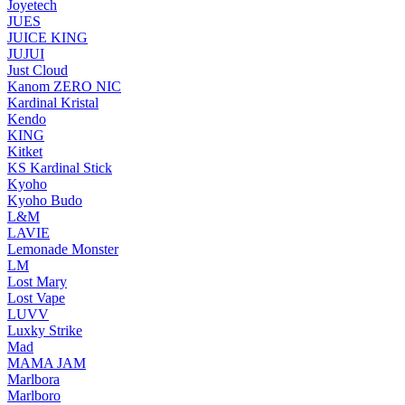
Joyetech
JUES
JUICE KING
JUJUI
Just Cloud
Kanom ZERO NIC
Kardinal Kristal
Kendo
KING
Kitket
KS Kardinal Stick
Kyoho
Kyoho Budo
L&M
LAVIE
Lemonade Monster
LM
Lost Mary
Lost Vape
LUVV
Luxky Strike
Mad
MAMA JAM
Marlbora
Marlboro