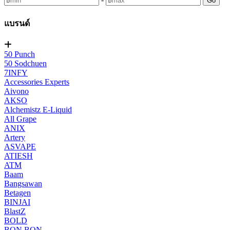
Go
แบรนด์
50 Punch
50 Sodchuen
7INFY
Accessories Experts
Aivono
AKSO
Alchemistz E-Liquid
All Grape
ANIX
Artery
ASVAPE
ATIESH
ATM
Baam
Bangsawan
Betagen
BINJAI
BlastZ
BOLD
BON BON