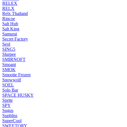
RELEX
RELX
Relx Thailand
Rincoe
Salt Hub
Salt King
Samurai
Secret Factory
Seol
SING5
Slurpee
SMIRNOFT
Smoant
SMOK
Smootie Frozen
Snowwolf
SOEL
Solo Bar
SPACE HUSKY
Sprite
SPY
Sugus
Supbliss
SuperCool
SWEETORY