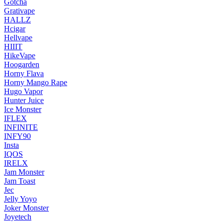
Gotcha
Grativape
HALLZ
Hcigar
Hellvape
HIIIT
HikeVape
Hoogarden
Horny Flava
Horny Mango Rape
Hugo Vapor
Hunter Juice
Ice Monster
IFLEX
INFINITE
INFY90
Insta
IQOS
IRELX
Jam Monster
Jam Toast
Jec
Jelly Yoyo
Joker Monster
Joyetech