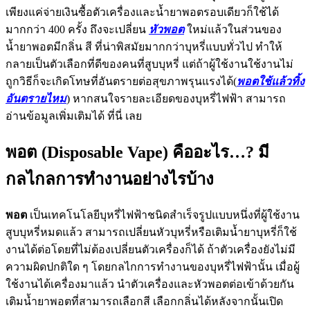
เพียงแค่จ่ายเงินซื้อตัวเครื่องและน้ำยาพอตรอบเดียวก็ใช้ได้
มากกว่า 400 ครั้ง ถึงจะเปลี่ยน
หัวพอต
ใหม่แล้วในส่วนของ
น้ำยาพอตมีกลิ่น สี ที่น่าพิสมัยมากกว่าบุหรี่แบบทั่วไป ทำให้
กลายเป็นตัวเลือกที่ดีของคนที่สูบบุหรี่ แต่ถ้าผู้ใช้งานใช้งานไม่
ถูกวิธีก็จะเกิดโทษที่อันตรายต่อสุขภาพรุนแรงได้(
พอตใช้แล้วทิ้ง
อันตรายไหม
) หากสนใจรายละเอียดของบุหรี่ไฟฟ้า สามารถ
อ่านข้อมูลเพิ่มเติมได้ ที่นี่ เลย
พอต (Disposable Vape) คืออะไร…? มี
กลไกลการทำงานอย่างไรบ้าง
พอต
เป็นเทคโนโลยีบุหรี่ไฟฟ้าชนิดสำเร็จรูปแบบหนึ่งที่ผู้ใช้งาน
สูบบุหรี่หมดแล้ว สามารถเปลี่ยนหัวบุหรี่หรือเติมน้ำยาบุหรี่ก็ใช้
งานได้ต่อโดยที่ไม่ต้องเปลี่ยนตัวเครื่องก็ได้ ถ้าตัวเครื่องยังไม่มี
ความผิดปกติใด ๆ โดยกลไกการทำงานของบุหรี่ไฟฟ้านั้น เมื่อผู้
ใช้งานได้เครื่องมาแล้ว นำตัวเครื่องและหัวพอตต่อเข้าด้วยกัน
เติมน้ำยาพอตที่สามารถเลือกสี เลือกกลิ่นได้หลังจากนั้นเปิด