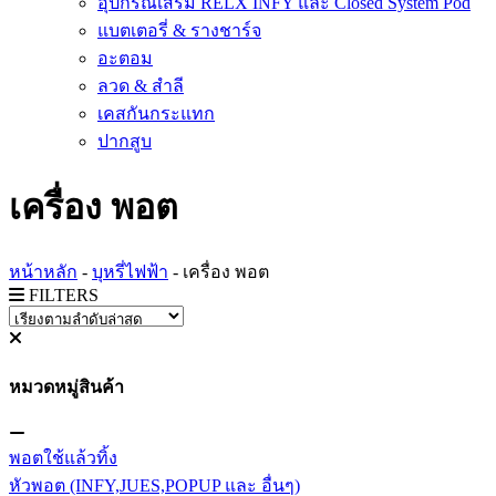
อุปกรณ์เสริม RELX INFY และ Closed System Pod
แบตเตอรี่ & รางชาร์จ
อะตอม
ลวด ​& สำลี
เคสกันกระแทก
ปากสูบ
เครื่อง พอต
หน้าหลัก
-
บุหรี่ไฟฟ้า
-
เครื่อง พอต
FILTERS
หมวดหมู่สินค้า
พอตใช้แล้วทิ้ง
หัวพอต (INFY,JUES,POPUP และ อื่นๆ)