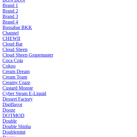
Brand 1
Brand 2
Brand 3
Brand 4
Bussabar BKK
Channel
CHEWII
Cloud Bar
Cloud Sheep
Cloud Sheep Grapemaster
Coca Cola
Cokoo
Cream Dream
Cream Team
Creamy Craze
Custard Monste
Cyber Steam E-Liquid
Dessert Factory
Digiflavor
Dooze
DOTMOD
Double
Double Shisha
Doublemint