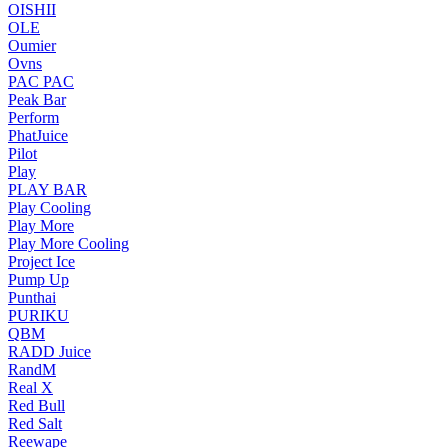
OISHII
OLE
Oumier
Ovns
PAC PAC
Peak Bar
Perform
PhatJuice
Pilot
Play
PLAY BAR
Play Cooling
Play More
Play More Cooling
Project Ice
Pump Up
Punthai
PURIKU
QBM
RADD Juice
RandM
Real X
Red Bull
Red Salt
Reewape