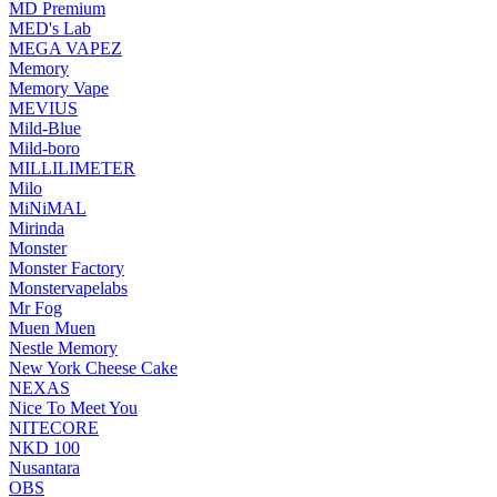
MD Premium
MED's Lab
MEGA VAPEZ
Memory
Memory Vape
MEVIUS
Mild-Blue
Mild-boro
MILLILIMETER
Milo
MiNiMAL
Mirinda
Monster
Monster Factory
Monstervapelabs
Mr Fog
Muen Muen
Nestle Memory
New York Cheese Cake
NEXAS
Nice To Meet You
NITECORE
NKD 100
Nusantara
OBS