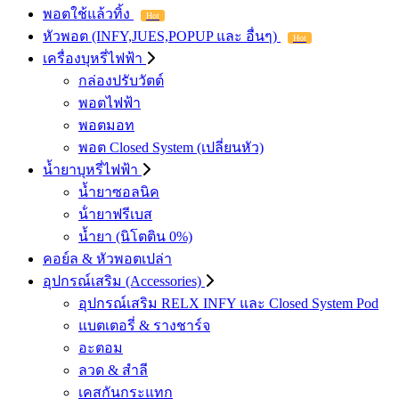
พอตใช้แล้วทิ้ง
Hot
หัวพอต (INFY,JUES,POPUP และ อื่นๆ)
Hot
เครื่องบุหรี่ไฟฟ้า
กล่องปรับวัตต์
พอตไฟฟ้า
พอตมอท
พอต Closed System (เปลี่ยนหัว)
น้ำยาบุหรี่ไฟฟ้า
น้ำยาซอลนิค
น้ํายาฟรีเบส
น้ำยา (นิโตติน 0%)
คอย์ล & หัวพอตเปล่า
อุปกรณ์เสริม (Accessories)
อุปกรณ์เสริม RELX INFY และ Closed System Pod
แบตเตอรี่ & รางชาร์จ
อะตอม
ลวด ​& สำลี
เคสกันกระแทก