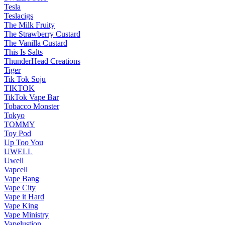
Tesla
Teslacigs
The Milk Fruity
The Strawberry Custard
The Vanilla Custard
This Is Salts
ThunderHead Creations
Tiger
Tik Tok Soju
TIKTOK
TikTok Vape Bar
Tobacco Monster
Tokyo
TOMMY
Toy Pod
Up Too You
UWELL
Uwell
Vapcell
Vape Bang
Vape City
Vape it Hard
Vape King
Vape Ministry
Vapelustion