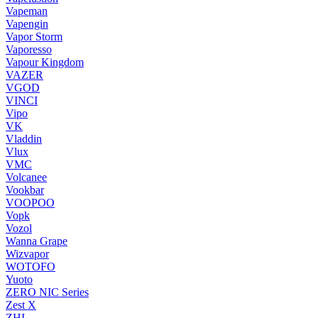
Vapeman
Vapengin
Vapor Storm
Vaporesso
Vapour Kingdom
VAZER
VGOD
VINCI
Vipo
VK
Vladdin
Vlux
VMC
Volcanee
Vookbar
VOOPOO
Vopk
Vozol
Wanna Grape
Wizvapor
WOTOFO
Yuoto
ZERO NIC Series
Zest X
ZHI