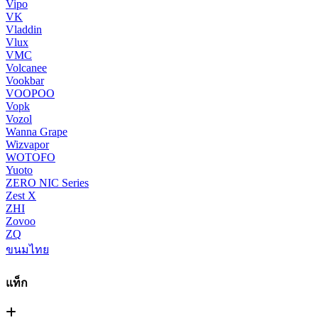
Vipo
VK
Vladdin
Vlux
VMC
Volcanee
Vookbar
VOOPOO
Vopk
Vozol
Wanna Grape
Wizvapor
WOTOFO
Yuoto
ZERO NIC Series
Zest X
ZHI
Zovoo
ZQ
ขนมไทย
แท็ก