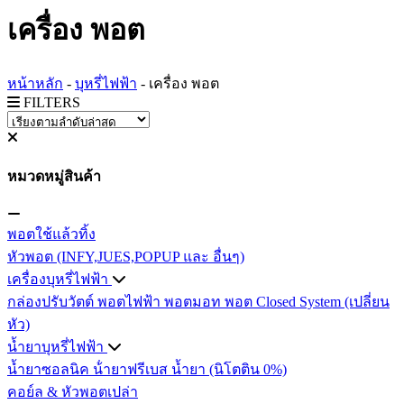
เครื่อง พอต
หน้าหลัก
-
บุหรี่ไฟฟ้า
-
เครื่อง พอต
FILTERS
หมวดหมู่สินค้า
พอตใช้แล้วทิ้ง
หัวพอต (INFY,JUES,POPUP และ อื่นๆ)
เครื่องบุหรี่ไฟฟ้า
กล่องปรับวัตต์
พอตไฟฟ้า
พอตมอท
พอต Closed System (เปลี่ยน
หัว)
น้ำยาบุหรี่ไฟฟ้า
น้ำยาซอลนิค
น้ํายาฟรีเบส
น้ำยา (นิโตติน 0%)
คอย์ล & หัวพอตเปล่า