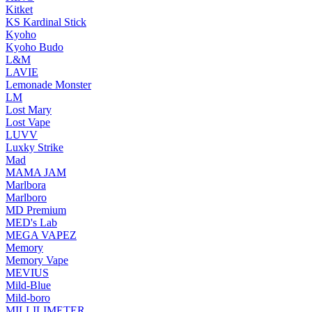
Kitket
KS Kardinal Stick
Kyoho
Kyoho Budo
L&M
LAVIE
Lemonade Monster
LM
Lost Mary
Lost Vape
LUVV
Luxky Strike
Mad
MAMA JAM
Marlbora
Marlboro
MD Premium
MED's Lab
MEGA VAPEZ
Memory
Memory Vape
MEVIUS
Mild-Blue
Mild-boro
MILLILIMETER