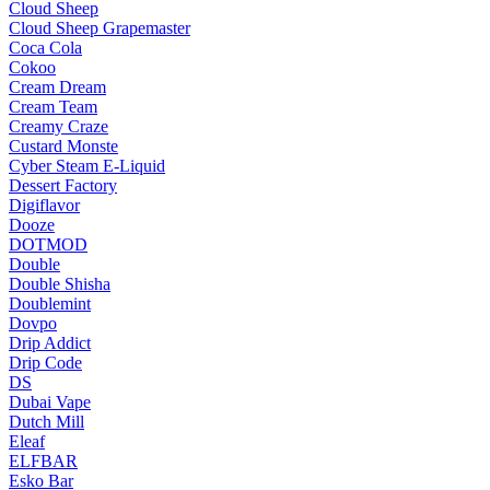
Cloud Sheep
Cloud Sheep Grapemaster
Coca Cola
Cokoo
Cream Dream
Cream Team
Creamy Craze
Custard Monste
Cyber Steam E-Liquid
Dessert Factory
Digiflavor
Dooze
DOTMOD
Double
Double Shisha
Doublemint
Dovpo
Drip Addict
Drip Code
DS
Dubai Vape
Dutch Mill
Eleaf
ELFBAR
Esko Bar