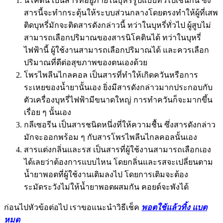
นิโคติน เป็นสารที่อยู่ภายในบุหรี่รูปแบบทั่วไปเช่นกัน ซึ่ง
สารนี้จะทำกระตุ้นให้ระบบส่วนกลางโดยตรงทำให้ผู้ที่เสพ
ติดบุหรี่มักจะติดสารดังกล่าวนี้ ทว่าในบุหรี่ทั่วไป ผู้สูบไม่
สามารถเลือกปริมาณของสารนิโคตินได้ ทว่าในบุหรี่
ไฟฟ้านี้ ผู้ใช้งานสามารถเลือกปริมาณได้ และควรเลือก
ปริมาณที่ดีต่อสุขภาพของตนเองด้วย
โพรไพลีนไกลคอล เป็นสารที่ทำให้เกิดควันหรือการ
ระเหยของน้ำยานั้นเอง ยิ่งมีสารดังกล่าวมากประกอบกับ
ตัวเครื่องบุหรี่ไฟฟ้ามีขนาดใหญ่ การทำควันก็จะมากขึ้น
เรื่อย ๆ นั้นเอง
กลีเซอรีน เป็นสารชนิดหนึ่งที่ให้ความชื้น ซึ่งสารดังกล่าว
มักจะออกพร้อม ๆ กับสารโพรไพลีนไกลคอลนั้นเอง
สารแต่งกลิ่นและรส เป็นสารที่ผู้ใช้งานสามารถเลือกเอง
ได้เลยว่าต้องการแบบไหน โดยกลิ่นและรสจะเปลี่ยนตาม
น้ำยาพอตที่ผู้ใช้งานเติมลงไป โดยการเติมจะต้อง
ระมัดระวังไม่ให้น้ำยาพอตผสมกัน คอยด์จะพังได้
ก่อนไปหัวข้อต่อไป เราขอแนะนำวิธีเช็ค
พอตใช้แล้วทิ้ง แบต
หมด