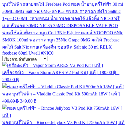
บุหรี่ไฟฟ้า
#สายผลไม้
Freebase
Pod
พอต
น้ำยาบุหรี่ไฟฟ้า
30 ml
30ML
3MG
Salt Nic
6MG
#NIC3
#NIC6
ราคาถูก
ส่งไว
Saltnic
Type-C
60ML
#สายขนม
น้ำยาพอต
พอตใช้แล้วทิ้ง
NIC30
ฟรี
เบส
หัวพอต
30MG
NIC35
35MG
DISPOSABLE VAPE POD
พอตใช้แล้วทิ้งราคาถูก
Coil
3Nic
E-juice
คอยล์
VOOPOO
6Nic
SMOK
100ml
พอตราคาถูก
35Nic
Grape
0MG
ผลไม้ Freebase
ผลไม้ Salt Nic
สายเครื่องดื่ม
ซอลนิค
Salt nic 30 ml
RELX
freebase 60ml
Uwell
#NIC0
เครื่อง&หัว – Vapor Storm ARES V2 Pod Kit [ แท้ ]
180.00
฿
–
290.00
฿
พอต บุหรี่ไฟฟ้า – Vladdin Classic Pod Kit 500mAh 18W [ แท้ ]
490.00
฿
349.00
฿
พอต บุหรี่ไฟฟ้า – Rincoe Jellybox V3 Pod Kit 750mAh 16W [ แท้