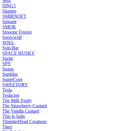
Seol
SING5
Slurpee
SMIRNOFT
Smoant
SMOK
Smootie Frozen
Snowwolf
SOEL
Solo Bar
SPACE HUSKY
Sprite
SPY
Sugus
Supbliss
SuperCool
SWEETORY
Tesla
Teslacigs
The Milk Fruity
The Strawberry Custard
The Vanilla Custard
This Is Salts
ThunderHead Creations
Tiger