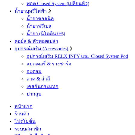
พอต Closed System (เปลี่ยนหัว)
น้ำยาบุหรี่ไฟฟ้า
น้ำยาซอลนิค
น้ํายาฟรีเบส
น้ำยา (นิโตติน 0%)
คอย์ล & หัวพอตเปล่า
อุปกรณ์เสริม (Accessories)
อุปกรณ์เสริม RELX INFY และ Closed System Pod
แบตเตอรี่ & รางชาร์จ
อะตอม
ลวด ​& สำลี
เคสกันกระแทก
ปากสูบ
หน้าแรก
ร้านค้า
โปรโมชั่น
ระบบสมาชิก