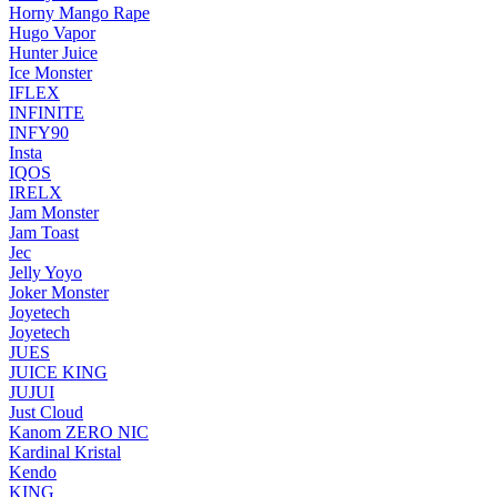
Horny Mango Rape
Hugo Vapor
Hunter Juice
Ice Monster
IFLEX
INFINITE
INFY90
Insta
IQOS
IRELX
Jam Monster
Jam Toast
Jec
Jelly Yoyo
Joker Monster
Joyetech
Joyetech
JUES
JUICE KING
JUJUI
Just Cloud
Kanom ZERO NIC
Kardinal Kristal
Kendo
KING