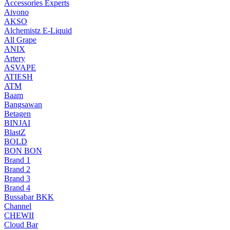
Accessories Experts
Aivono
AKSO
Alchemistz E-Liquid
All Grape
ANIX
Artery
ASVAPE
ATIESH
ATM
Baam
Bangsawan
Betagen
BINJAI
BlastZ
BOLD
BON BON
Brand 1
Brand 2
Brand 3
Brand 4
Bussabar BKK
Channel
CHEWII
Cloud Bar