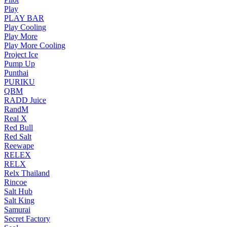
Play
PLAY BAR
Play Cooling
Play More
Play More Cooling
Project Ice
Pump Up
Punthai
PURIKU
QBM
RADD Juice
RandM
Real X
Red Bull
Red Salt
Reewape
RELEX
RELX
Relx Thailand
Rincoe
Salt Hub
Salt King
Samurai
Secret Factory