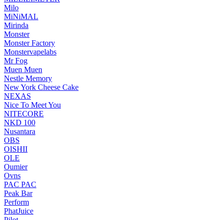
Milo
MiNiMAL
Mirinda
Monster
Monster Factory
Monstervapelabs
Mr Fog
Muen Muen
Nestle Memory
New York Cheese Cake
NEXAS
Nice To Meet You
NITECORE
NKD 100
Nusantara
OBS
OISHII
OLE
Oumier
Ovns
PAC PAC
Peak Bar
Perform
PhatJuice
Pilot