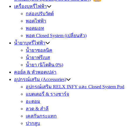
เครื่องบุหรี่ไฟฟ้า
กล่องปรับวัตต์
พอตไฟฟ้า
พอตมอท
พอต Closed System (เปลี่ยนหัว)
น้ำยาบุหรี่ไฟฟ้า
น้ำยาซอลนิค
น้ํายาฟรีเบส
น้ำยา (นิโตติน 0%)
คอย์ล & หัวพอตเปล่า
อุปกรณ์เสริม (Accessories)
อุปกรณ์เสริม RELX INFY และ Closed System Pod
แบตเตอรี่ & รางชาร์จ
อะตอม
ลวด ​& สำลี
เคสกันกระแทก
ปากสูบ