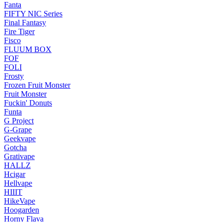
Fanta
FIFTY NIC Series
Final Fantasy
Fire Tiger
Fisco
FLUUM BOX
FOF
FOLI
Frosty
Frozen Fruit Monster
Fruit Monster
Fuckin' Donuts
Funta
G Project
G-Grape
Geekvape
Gotcha
Grativape
HALLZ
Hcigar
Hellvape
HIIIT
HikeVape
Hoogarden
Horny Flava