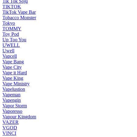
Tik Tok Soju
TIKTOK
TikTok Vape Bar
Tobacco Monster
Tokyo
TOMMY
Toy Pod
Up Too You
UWELL
Uwell
Vapcell
Vape Bang
Vape City
Vape it Hard
Vape King
Vape Ministry
Vapelustion
Vapeman
Vapengin
Vapor Storm
Vaporesso
Vapour Kingdom
VAZER
VGOD
VINCI