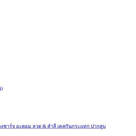
ว)
างชาร์จ
อะตอม
ลวด ​& สำลี
เคสกันกระแทก
ปากสูบ