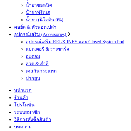
น้ำยาซอลนิค
น้ํายาฟรีเบส
น้ำยา (นิโตติน 0%)
คอย์ล & หัวพอตเปล่า
อุปกรณ์เสริม (Accessories)
อุปกรณ์เสริม RELX INFY และ Closed System Pod
แบตเตอรี่ & รางชาร์จ
อะตอม
ลวด ​& สำลี
เคสกันกระแทก
ปากสูบ
หน้าแรก
ร้านค้า
โปรโมชั่น
ระบบสมาชิก
วิธีการสั่งซื้อสินค้า
บทความ