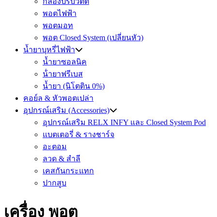
กล่องปรับวัตต์
พอตไฟฟ้า
พอตมอท
พอต Closed System (เปลี่ยนหัว)
น้ำยาบุหรี่ไฟฟ้า
น้ำยาซอลนิค
น้ํายาฟรีเบส
น้ำยา (นิโตติน 0%)
คอย์ล & หัวพอตเปล่า
อุปกรณ์เสริม (Accessories)
อุปกรณ์เสริม RELX INFY และ Closed System Pod
แบตเตอรี่ & รางชาร์จ
อะตอม
ลวด ​& สำลี
เคสกันกระแทก
ปากสูบ
เครื่อง พอต