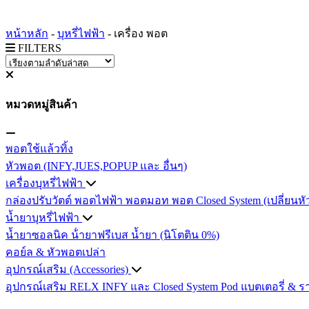
หน้าหลัก
-
บุหรี่ไฟฟ้า
-
เครื่อง พอต
FILTERS
หมวดหมู่สินค้า
พอตใช้แล้วทิ้ง
หัวพอต (INFY,JUES,POPUP และ อื่นๆ)
เครื่องบุหรี่ไฟฟ้า
กล่องปรับวัตต์
พอตไฟฟ้า
พอตมอท
พอต Closed System (เปลี่ยนหั
น้ำยาบุหรี่ไฟฟ้า
น้ำยาซอลนิค
น้ํายาฟรีเบส
น้ำยา (นิโตติน 0%)
คอย์ล & หัวพอตเปล่า
อุปกรณ์เสริม (Accessories)
อุปกรณ์เสริม RELX INFY และ Closed System Pod
แบตเตอรี่ & ร