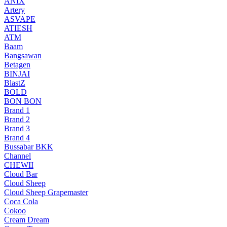
ANIX
Artery
ASVAPE
ATIESH
ATM
Baam
Bangsawan
Betagen
BINJAI
BlastZ
BOLD
BON BON
Brand 1
Brand 2
Brand 3
Brand 4
Bussabar BKK
Channel
CHEWII
Cloud Bar
Cloud Sheep
Cloud Sheep Grapemaster
Coca Cola
Cokoo
Cream Dream