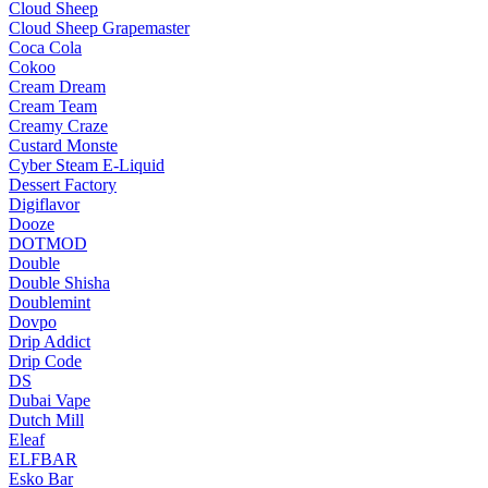
Cloud Sheep
Cloud Sheep Grapemaster
Coca Cola
Cokoo
Cream Dream
Cream Team
Creamy Craze
Custard Monste
Cyber Steam E-Liquid
Dessert Factory
Digiflavor
Dooze
DOTMOD
Double
Double Shisha
Doublemint
Dovpo
Drip Addict
Drip Code
DS
Dubai Vape
Dutch Mill
Eleaf
ELFBAR
Esko Bar