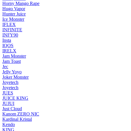
Horny Mango Rape
Hugo Vapor
Hunter Juice
Ice Monster
IFLEX
INFINITE
INFY90
Insta
IQOS
IRELX
Jam Monster
Jam Toast
Jec
Jelly Yoyo
Joker Monster
Joyetech
Joyetech
JUES
JUICE KING
JUJUI
Just Cloud
Kanom ZERO NIC
Kardinal Kristal
Kendo
KING