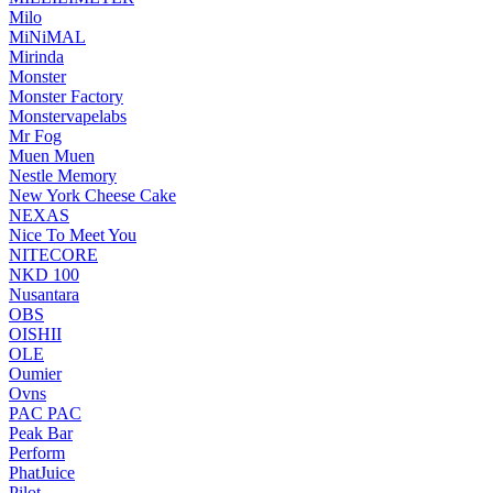
Milo
MiNiMAL
Mirinda
Monster
Monster Factory
Monstervapelabs
Mr Fog
Muen Muen
Nestle Memory
New York Cheese Cake
NEXAS
Nice To Meet You
NITECORE
NKD 100
Nusantara
OBS
OISHII
OLE
Oumier
Ovns
PAC PAC
Peak Bar
Perform
PhatJuice
Pilot