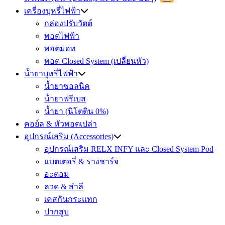
เครื่องบุหรี่ไฟฟ้า
กล่องปรับวัตต์
พอตไฟฟ้า
พอตมอท
พอต Closed System (เปลี่ยนหัว)
น้ำยาบุหรี่ไฟฟ้า
น้ำยาซอลนิค
น้ํายาฟรีเบส
น้ำยา (นิโตติน 0%)
คอย์ล & หัวพอตเปล่า
อุปกรณ์เสริม (Accessories)
อุปกรณ์เสริม RELX INFY และ Closed System Pod
แบตเตอรี่ & รางชาร์จ
อะตอม
ลวด ​& สำลี
เคสกันกระแทก
ปากสูบ