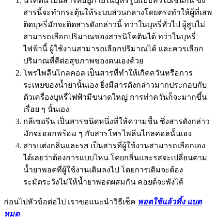
นิโคติน เป็นสารที่อยู่ภายในบุหรี่รูปแบบทั่วไปเช่นกัน ซึ่ง
สารนี้จะทำกระตุ้นให้ระบบส่วนกลางโดยตรงทำให้ผู้ที่เสพ
ติดบุหรี่มักจะติดสารดังกล่าวนี้ ทว่าในบุหรี่ทั่วไป ผู้สูบไม่
สามารถเลือกปริมาณของสารนิโคตินได้ ทว่าในบุหรี่
ไฟฟ้านี้ ผู้ใช้งานสามารถเลือกปริมาณได้ และควรเลือก
ปริมาณที่ดีต่อสุขภาพของตนเองด้วย
โพรไพลีนไกลคอล เป็นสารที่ทำให้เกิดควันหรือการ
ระเหยของน้ำยานั้นเอง ยิ่งมีสารดังกล่าวมากประกอบกับ
ตัวเครื่องบุหรี่ไฟฟ้ามีขนาดใหญ่ การทำควันก็จะมากขึ้น
เรื่อย ๆ นั้นเอง
กลีเซอรีน เป็นสารชนิดหนึ่งที่ให้ความชื้น ซึ่งสารดังกล่าว
มักจะออกพร้อม ๆ กับสารโพรไพลีนไกลคอลนั้นเอง
สารแต่งกลิ่นและรส เป็นสารที่ผู้ใช้งานสามารถเลือกเอง
ได้เลยว่าต้องการแบบไหน โดยกลิ่นและรสจะเปลี่ยนตาม
น้ำยาพอตที่ผู้ใช้งานเติมลงไป โดยการเติมจะต้อง
ระมัดระวังไม่ให้น้ำยาพอตผสมกัน คอยด์จะพังได้
ก่อนไปหัวข้อต่อไป เราขอแนะนำวิธีเช็ค
พอตใช้แล้วทิ้ง แบต
หมด