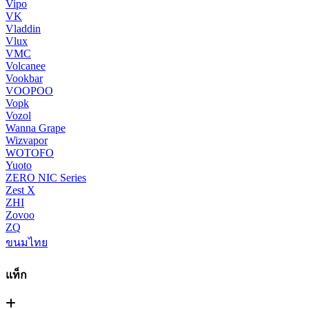
Vipo
VK
Vladdin
Vlux
VMC
Volcanee
Vookbar
VOOPOO
Vopk
Vozol
Wanna Grape
Wizvapor
WOTOFO
Yuoto
ZERO NIC Series
Zest X
ZHI
Zovoo
ZQ
ขนมไทย
แท็ก