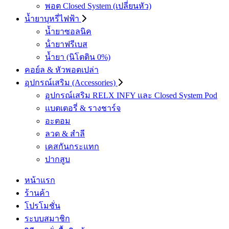
พอต Closed System (เปลี่ยนหัว)
น้ำยาบุหรี่ไฟฟ้า
น้ำยาซอลนิค
น้ํายาฟรีเบส
น้ำยา (นิโตติน 0%)
คอย์ล & หัวพอตเปล่า
อุปกรณ์เสริม (Accessories)
อุปกรณ์เสริม RELX INFY และ Closed System Pod
แบตเตอรี่ & รางชาร์จ
อะตอม
ลวด ​& สำลี
เคสกันกระแทก
ปากสูบ
หน้าแรก
ร้านค้า
โปรโมชั่น
ระบบสมาชิก