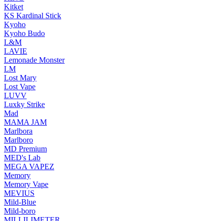
Kitket
KS Kardinal Stick
Kyoho
Kyoho Budo
L&M
LAVIE
Lemonade Monster
LM
Lost Mary
Lost Vape
LUVV
Luxky Strike
Mad
MAMA JAM
Marlbora
Marlboro
MD Premium
MED's Lab
MEGA VAPEZ
Memory
Memory Vape
MEVIUS
Mild-Blue
Mild-boro
MILLILIMETER