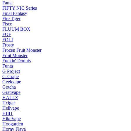
Fanta
FIFTY NIC Series
Final Fantasy
Fire Tiger
Fisco
FLUUM BOX
FOF
FOLI
Frosty
Frozen Fruit Monster
Fruit Monster
Fuckin' Donuts
Funta
G Project
G-Grape
Geekvape
Gotcha
Grativape
HALLZ
Hcigar
Hellvape
HIIIT
HikeVape
Hoogarden
Horny Flava