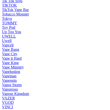
Tik Tok Soju
TIKTOK
TikTok Vape Bar
Tobacco Monster
Tokyo
TOMMY
Toy Pod
Up Too You
UWELL
Uwell
Vapcell
Vape Bang
Vape City
Vape it Hard
Vape King
Vape Ministry
Vapelustion
Vapeman
Vapengin
Vapor Storm
Vaporesso
Vapour Kingdom
VAZER
VGOD
VINCI