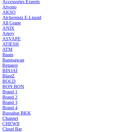
Accessories Experts
Aivono
AKSO
Alchemistz E-Liquid
All Grape
ANIX
Artery
ASVAPE
ATIESH
ATM
Baam
Bangsawan
Betagen
BINJAI
BlastZ
BOLD
BON BON
Brand 1
Brand 2
Brand 3
Brand 4
Bussabar BKK
Channel
CHEWII
Cloud Bar