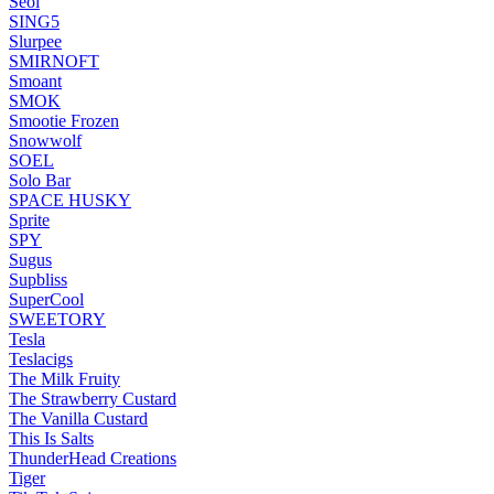
Seol
SING5
Slurpee
SMIRNOFT
Smoant
SMOK
Smootie Frozen
Snowwolf
SOEL
Solo Bar
SPACE HUSKY
Sprite
SPY
Sugus
Supbliss
SuperCool
SWEETORY
Tesla
Teslacigs
The Milk Fruity
The Strawberry Custard
The Vanilla Custard
This Is Salts
ThunderHead Creations
Tiger