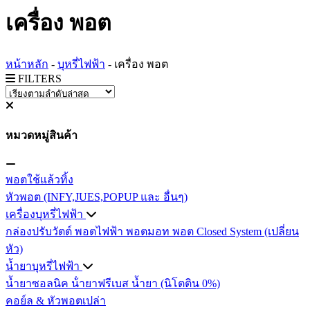
เครื่อง พอต
หน้าหลัก
-
บุหรี่ไฟฟ้า
-
เครื่อง พอต
FILTERS
หมวดหมู่สินค้า
พอตใช้แล้วทิ้ง
หัวพอต (INFY,JUES,POPUP และ อื่นๆ)
เครื่องบุหรี่ไฟฟ้า
กล่องปรับวัตต์
พอตไฟฟ้า
พอตมอท
พอต Closed System (เปลี่ยน
หัว)
น้ำยาบุหรี่ไฟฟ้า
น้ำยาซอลนิค
น้ํายาฟรีเบส
น้ำยา (นิโตติน 0%)
คอย์ล & หัวพอตเปล่า