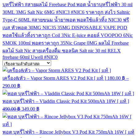
บุหรี่ไฟฟ้า
#สายผลไม้
Freebase
Pod
พอต
น้ำยาบุหรี่ไฟฟ้า
30 ml
30ML
3MG
Salt Nic
6MG
#NIC3
#NIC6
ราคาถูก
ส่งไว
Saltnic
Type-C
60ML
#สายขนม
น้ำยาพอต
พอตใช้แล้วทิ้ง
NIC30
ฟรี
เบส
หัวพอต
30MG
NIC35
35MG
DISPOSABLE VAPE POD
พอตใช้แล้วทิ้งราคาถูก
Coil
3Nic
E-juice
คอยล์
VOOPOO
6Nic
SMOK
100ml
พอตราคาถูก
35Nic
Grape
0MG
ผลไม้ Freebase
ผลไม้ Salt Nic
สายเครื่องดื่ม
ซอลนิค
Salt nic 30 ml
RELX
freebase 60ml
Uwell
#NIC0
เครื่อง&หัว – Vapor Storm ARES V2 Pod Kit [ แท้ ]
180.00
฿
–
290.00
฿
พอต บุหรี่ไฟฟ้า – Vladdin Classic Pod Kit 500mAh 18W [ แท้ ]
490.00
฿
349.00
฿
พอต บุหรี่ไฟฟ้า – Rincoe Jellybox V3 Pod Kit 750mAh 16W [ แท้