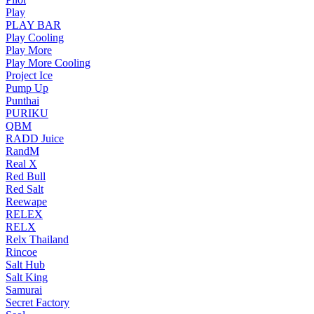
Play
PLAY BAR
Play Cooling
Play More
Play More Cooling
Project Ice
Pump Up
Punthai
PURIKU
QBM
RADD Juice
RandM
Real X
Red Bull
Red Salt
Reewape
RELEX
RELX
Relx Thailand
Rincoe
Salt Hub
Salt King
Samurai
Secret Factory