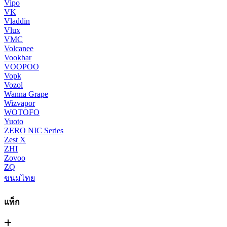
Vipo
VK
Vladdin
Vlux
VMC
Volcanee
Vookbar
VOOPOO
Vopk
Vozol
Wanna Grape
Wizvapor
WOTOFO
Yuoto
ZERO NIC Series
Zest X
ZHI
Zovoo
ZQ
ขนมไทย
แท็ก