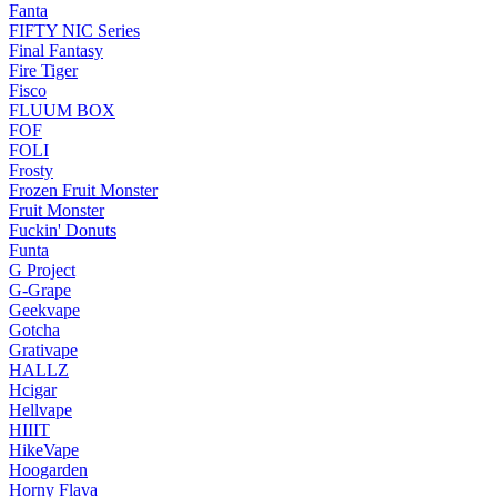
Fanta
FIFTY NIC Series
Final Fantasy
Fire Tiger
Fisco
FLUUM BOX
FOF
FOLI
Frosty
Frozen Fruit Monster
Fruit Monster
Fuckin' Donuts
Funta
G Project
G-Grape
Geekvape
Gotcha
Grativape
HALLZ
Hcigar
Hellvape
HIIIT
HikeVape
Hoogarden
Horny Flava