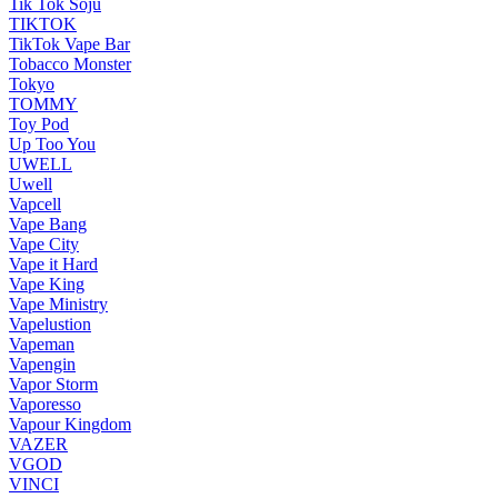
Tik Tok Soju
TIKTOK
TikTok Vape Bar
Tobacco Monster
Tokyo
TOMMY
Toy Pod
Up Too You
UWELL
Uwell
Vapcell
Vape Bang
Vape City
Vape it Hard
Vape King
Vape Ministry
Vapelustion
Vapeman
Vapengin
Vapor Storm
Vaporesso
Vapour Kingdom
VAZER
VGOD
VINCI