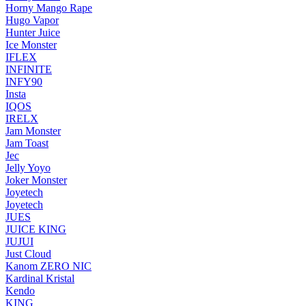
Horny Mango Rape
Hugo Vapor
Hunter Juice
Ice Monster
IFLEX
INFINITE
INFY90
Insta
IQOS
IRELX
Jam Monster
Jam Toast
Jec
Jelly Yoyo
Joker Monster
Joyetech
Joyetech
JUES
JUICE KING
JUJUI
Just Cloud
Kanom ZERO NIC
Kardinal Kristal
Kendo
KING