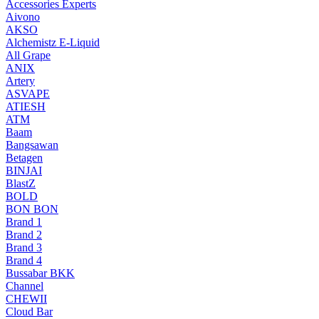
Accessories Experts
Aivono
AKSO
Alchemistz E-Liquid
All Grape
ANIX
Artery
ASVAPE
ATIESH
ATM
Baam
Bangsawan
Betagen
BINJAI
BlastZ
BOLD
BON BON
Brand 1
Brand 2
Brand 3
Brand 4
Bussabar BKK
Channel
CHEWII
Cloud Bar