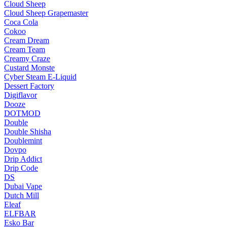
Cloud Sheep
Cloud Sheep Grapemaster
Coca Cola
Cokoo
Cream Dream
Cream Team
Creamy Craze
Custard Monste
Cyber Steam E-Liquid
Dessert Factory
Digiflavor
Dooze
DOTMOD
Double
Double Shisha
Doublemint
Dovpo
Drip Addict
Drip Code
DS
Dubai Vape
Dutch Mill
Eleaf
ELFBAR
Esko Bar