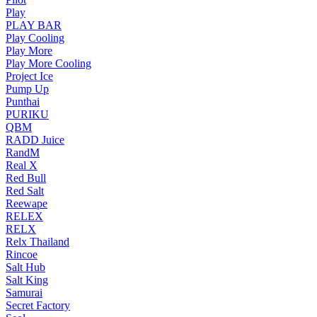
Play
PLAY BAR
Play Cooling
Play More
Play More Cooling
Project Ice
Pump Up
Punthai
PURIKU
QBM
RADD Juice
RandM
Real X
Red Bull
Red Salt
Reewape
RELEX
RELX
Relx Thailand
Rincoe
Salt Hub
Salt King
Samurai
Secret Factory