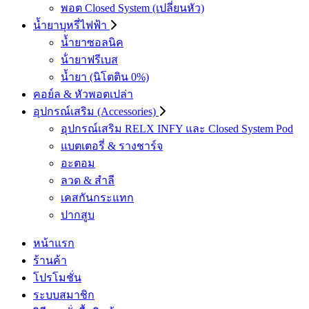
พอต Closed System (เปลี่ยนหัว)
น้ำยาบุหรี่ไฟฟ้า
น้ำยาซอลนิค
น้ํายาฟรีเบส
น้ำยา (นิโตติน 0%)
คอย์ล & หัวพอตเปล่า
อุปกรณ์เสริม (Accessories)
อุปกรณ์เสริม RELX INFY และ Closed System Pod
แบตเตอรี่ & รางชาร์จ
อะตอม
ลวด ​& สำลี
เคสกันกระแทก
ปากสูบ
หน้าแรก
ร้านค้า
โปรโมชั่น
ระบบสมาชิก