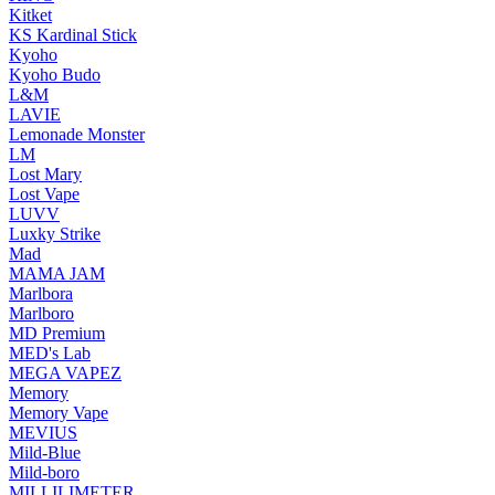
Kitket
KS Kardinal Stick
Kyoho
Kyoho Budo
L&M
LAVIE
Lemonade Monster
LM
Lost Mary
Lost Vape
LUVV
Luxky Strike
Mad
MAMA JAM
Marlbora
Marlboro
MD Premium
MED's Lab
MEGA VAPEZ
Memory
Memory Vape
MEVIUS
Mild-Blue
Mild-boro
MILLILIMETER