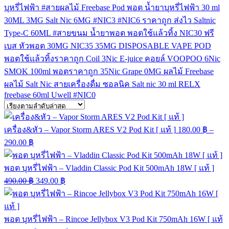
บุหรี่ไฟฟ้า
#สายผลไม้
Freebase
Pod
พอต
น้ำยาบุหรี่ไฟฟ้า
30 ml
30ML
3MG
Salt Nic
6MG
#NIC3
#NIC6
ราคาถูก
ส่งไว
Saltnic
Type-C
60ML
#สายขนม
น้ำยาพอต
พอตใช้แล้วทิ้ง
NIC30
ฟรี
เบส
หัวพอต
30MG
NIC35
35MG
DISPOSABLE VAPE POD
พอตใช้แล้วทิ้งราคาถูก
Coil
3Nic
E-juice
คอยล์
VOOPOO
6Nic
SMOK
100ml
พอตราคาถูก
35Nic
Grape
0MG
ผลไม้ Freebase
ผลไม้ Salt Nic
สายเครื่องดื่ม
ซอลนิค
Salt nic 30 ml
RELX
freebase 60ml
Uwell
#NIC0
เครื่อง&หัว – Vapor Storm ARES V2 Pod Kit [ แท้ ]
180.00
฿
–
290.00
฿
พอต บุหรี่ไฟฟ้า – Vladdin Classic Pod Kit 500mAh 18W [ แท้ ]
490.00
฿
349.00
฿
พอต บุหรี่ไฟฟ้า – Rincoe Jellybox V3 Pod Kit 750mAh 16W [ แท้