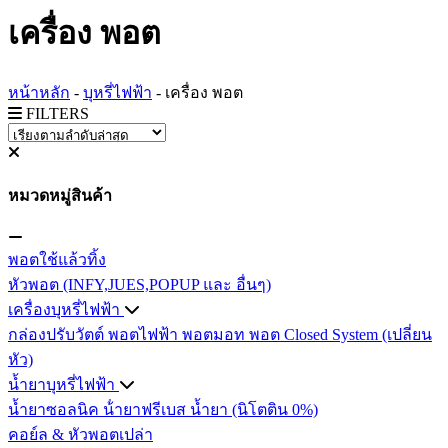
เครื่อง พอต
หน้าหลัก
-
บุหรี่ไฟฟ้า
-
เครื่อง พอต
FILTERS
หมวดหมู่สินค้า
พอตใช้แล้วทิ้ง
หัวพอต (INFY,JUES,POPUP และ อื่นๆ)
เครื่องบุหรี่ไฟฟ้า
กล่องปรับวัตต์
พอตไฟฟ้า
พอตมอท
พอต Closed System (เปลี่ยน
หัว)
น้ำยาบุหรี่ไฟฟ้า
น้ำยาซอลนิค
น้ํายาฟรีเบส
น้ำยา (นิโตติน 0%)
คอย์ล & หัวพอตเปล่า