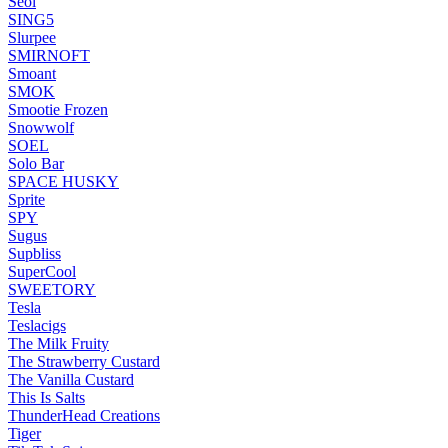
Seol
SING5
Slurpee
SMIRNOFT
Smoant
SMOK
Smootie Frozen
Snowwolf
SOEL
Solo Bar
SPACE HUSKY
Sprite
SPY
Sugus
Supbliss
SuperCool
SWEETORY
Tesla
Teslacigs
The Milk Fruity
The Strawberry Custard
The Vanilla Custard
This Is Salts
ThunderHead Creations
Tiger