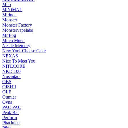
Milo
MiNiMAL
Mirinda
Monster
Monster Factory
Monstervapelabs
Mr Fog
Muen Muen
Nestle Memory
New York Cheese Cake
NEXAS
Nice To Meet You
NITECORE
NKD 100
Nusantara
OBS
OISHII
OLE
Oumier
Ovns
PAC PAC
Peak Bar
Perform
PhatJuice
Pilot