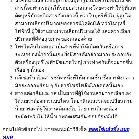
นิโคติน เป็นสารที่อยู่ภายในบุหรี่รูปแบบทั่วไปเช่นกัน ซึ่ง
สารนี้จะทำกระตุ้นให้ระบบส่วนกลางโดยตรงทำให้ผู้ที่เสพ
ติดบุหรี่มักจะติดสารดังกล่าวนี้ ทว่าในบุหรี่ทั่วไป ผู้สูบไม่
สามารถเลือกปริมาณของสารนิโคตินได้ ทว่าในบุหรี่
ไฟฟ้านี้ ผู้ใช้งานสามารถเลือกปริมาณได้ และควรเลือก
ปริมาณที่ดีต่อสุขภาพของตนเองด้วย
โพรไพลีนไกลคอล เป็นสารที่ทำให้เกิดควันหรือการ
ระเหยของน้ำยานั้นเอง ยิ่งมีสารดังกล่าวมากประกอบกับ
ตัวเครื่องบุหรี่ไฟฟ้ามีขนาดใหญ่ การทำควันก็จะมากขึ้น
เรื่อย ๆ นั้นเอง
กลีเซอรีน เป็นสารชนิดหนึ่งที่ให้ความชื้น ซึ่งสารดังกล่าว
มักจะออกพร้อม ๆ กับสารโพรไพลีนไกลคอลนั้นเอง
สารแต่งกลิ่นและรส เป็นสารที่ผู้ใช้งานสามารถเลือกเอง
ได้เลยว่าต้องการแบบไหน โดยกลิ่นและรสจะเปลี่ยนตาม
น้ำยาพอตที่ผู้ใช้งานเติมลงไป โดยการเติมจะต้อง
ระมัดระวังไม่ให้น้ำยาพอตผสมกัน คอยด์จะพังได้
ก่อนไปหัวข้อต่อไป เราขอแนะนำวิธีเช็ค
พอตใช้แล้วทิ้ง แบต
หมด