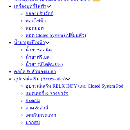
เครื่องบุหรี่ไฟฟ้า
กล่องปรับวัตต์
พอตไฟฟ้า
พอตมอท
พอต Closed System (เปลี่ยนหัว)
น้ำยาบุหรี่ไฟฟ้า
น้ำยาซอลนิค
น้ํายาฟรีเบส
น้ำยา (นิโตติน 0%)
คอย์ล & หัวพอตเปล่า
อุปกรณ์เสริม (Accessories)
อุปกรณ์เสริม RELX INFY และ Closed System Pod
แบตเตอรี่ & รางชาร์จ
อะตอม
ลวด ​& สำลี
เคสกันกระแทก
ปากสูบ