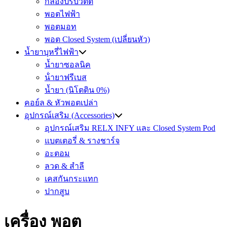
กล่องปรับวัตต์
พอตไฟฟ้า
พอตมอท
พอต Closed System (เปลี่ยนหัว)
น้ำยาบุหรี่ไฟฟ้า
น้ำยาซอลนิค
น้ํายาฟรีเบส
น้ำยา (นิโตติน 0%)
คอย์ล & หัวพอตเปล่า
อุปกรณ์เสริม (Accessories)
อุปกรณ์เสริม RELX INFY และ Closed System Pod
แบตเตอรี่ & รางชาร์จ
อะตอม
ลวด ​& สำลี
เคสกันกระแทก
ปากสูบ
เครื่อง พอต