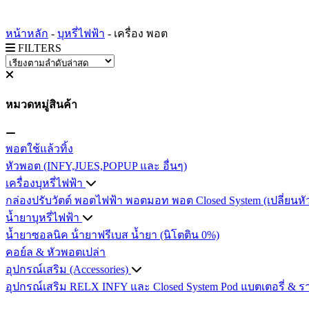
หน้าหลัก
-
บุหรี่ไฟฟ้า
-
เครื่อง พอต
FILTERS
หมวดหมู่สินค้า
พอตใช้แล้วทิ้ง
หัวพอต (INFY,JUES,POPUP และ อื่นๆ)
เครื่องบุหรี่ไฟฟ้า
กล่องปรับวัตต์
พอตไฟฟ้า
พอตมอท
พอต Closed System (เปลี่ยนหั
น้ำยาบุหรี่ไฟฟ้า
น้ำยาซอลนิค
น้ํายาฟรีเบส
น้ำยา (นิโตติน 0%)
คอย์ล & หัวพอตเปล่า
อุปกรณ์เสริม (Accessories)
อุปกรณ์เสริม RELX INFY และ Closed System Pod
แบตเตอรี่ & ร