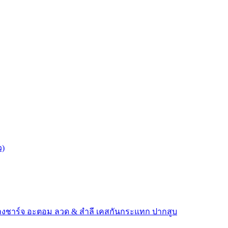
ว)
างชาร์จ
อะตอม
ลวด ​& สำลี
เคสกันกระแทก
ปากสูบ