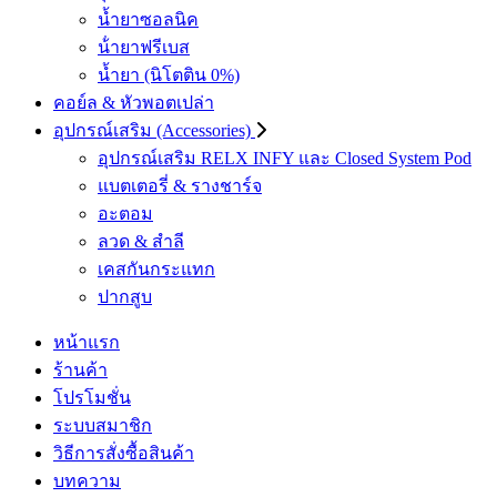
น้ำยาซอลนิค
น้ํายาฟรีเบส
น้ำยา (นิโตติน 0%)
คอย์ล & หัวพอตเปล่า
อุปกรณ์เสริม (Accessories)
อุปกรณ์เสริม RELX INFY และ Closed System Pod
แบตเตอรี่ & รางชาร์จ
อะตอม
ลวด ​& สำลี
เคสกันกระแทก
ปากสูบ
หน้าแรก
ร้านค้า
โปรโมชั่น
ระบบสมาชิก
วิธีการสั่งซื้อสินค้า
บทความ