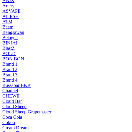
ANIX
Artery
ASVAPE
ATIESH
ATM
Baam
Bangsawan
Betagen
BINJAI
BlastZ
BOLD
BON BON
Brand 1
Brand 2
Brand 3
Brand 4
Bussabar BKK
Channel
CHEWII
Cloud Bar
Cloud Sheep
Cloud Sheep Grapemaster
Coca Cola
Cokoo
Cream Dream