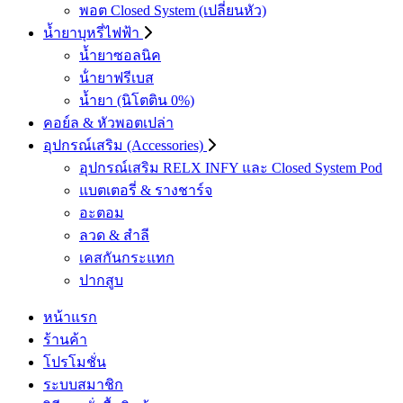
พอต Closed System (เปลี่ยนหัว)
น้ำยาบุหรี่ไฟฟ้า
น้ำยาซอลนิค
น้ํายาฟรีเบส
น้ำยา (นิโตติน 0%)
คอย์ล & หัวพอตเปล่า
อุปกรณ์เสริม (Accessories)
อุปกรณ์เสริม RELX INFY และ Closed System Pod
แบตเตอรี่ & รางชาร์จ
อะตอม
ลวด ​& สำลี
เคสกันกระแทก
ปากสูบ
หน้าแรก
ร้านค้า
โปรโมชั่น
ระบบสมาชิก