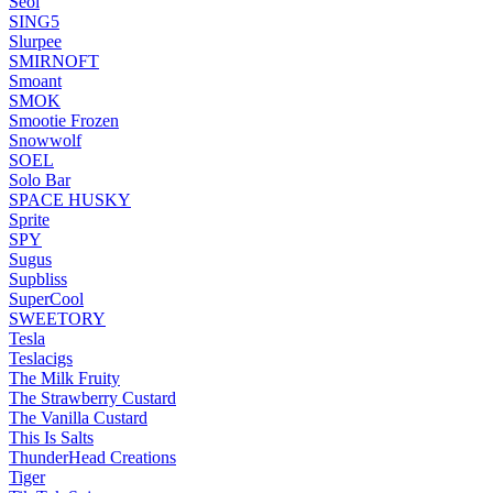
Seol
SING5
Slurpee
SMIRNOFT
Smoant
SMOK
Smootie Frozen
Snowwolf
SOEL
Solo Bar
SPACE HUSKY
Sprite
SPY
Sugus
Supbliss
SuperCool
SWEETORY
Tesla
Teslacigs
The Milk Fruity
The Strawberry Custard
The Vanilla Custard
This Is Salts
ThunderHead Creations
Tiger