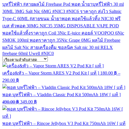
บุหรี่ไฟฟ้า
#สายผลไม้
Freebase
Pod
พอต
น้ำยาบุหรี่ไฟฟ้า
30 ml
30ML
3MG
Salt Nic
6MG
#NIC3
#NIC6
ราคาถูก
ส่งไว
Saltnic
Type-C
60ML
#สายขนม
น้ำยาพอต
พอตใช้แล้วทิ้ง
NIC30
ฟรี
เบส
หัวพอต
30MG
NIC35
35MG
DISPOSABLE VAPE POD
พอตใช้แล้วทิ้งราคาถูก
Coil
3Nic
E-juice
คอยล์
VOOPOO
6Nic
SMOK
100ml
พอตราคาถูก
35Nic
Grape
0MG
ผลไม้ Freebase
ผลไม้ Salt Nic
สายเครื่องดื่ม
ซอลนิค
Salt nic 30 ml
RELX
freebase 60ml
Uwell
#NIC0
เครื่อง&หัว – Vapor Storm ARES V2 Pod Kit [ แท้ ]
180.00
฿
–
290.00
฿
พอต บุหรี่ไฟฟ้า – Vladdin Classic Pod Kit 500mAh 18W [ แท้ ]
490.00
฿
349.00
฿
พอต บุหรี่ไฟฟ้า – Rincoe Jellybox V3 Pod Kit 750mAh 16W [ แท้