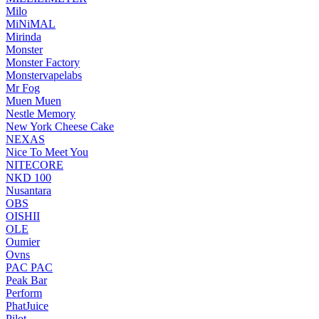
Milo
MiNiMAL
Mirinda
Monster
Monster Factory
Monstervapelabs
Mr Fog
Muen Muen
Nestle Memory
New York Cheese Cake
NEXAS
Nice To Meet You
NITECORE
NKD 100
Nusantara
OBS
OISHII
OLE
Oumier
Ovns
PAC PAC
Peak Bar
Perform
PhatJuice
Pilot