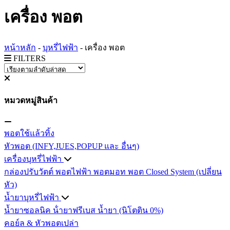
เครื่อง พอต
หน้าหลัก
-
บุหรี่ไฟฟ้า
-
เครื่อง พอต
FILTERS
หมวดหมู่สินค้า
พอตใช้แล้วทิ้ง
หัวพอต (INFY,JUES,POPUP และ อื่นๆ)
เครื่องบุหรี่ไฟฟ้า
กล่องปรับวัตต์
พอตไฟฟ้า
พอตมอท
พอต Closed System (เปลี่ยน
หัว)
น้ำยาบุหรี่ไฟฟ้า
น้ำยาซอลนิค
น้ํายาฟรีเบส
น้ำยา (นิโตติน 0%)
คอย์ล & หัวพอตเปล่า