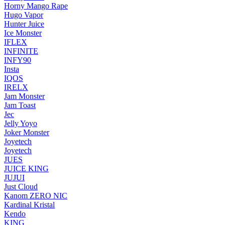
Horny Mango Rape
Hugo Vapor
Hunter Juice
Ice Monster
IFLEX
INFINITE
INFY90
Insta
IQOS
IRELX
Jam Monster
Jam Toast
Jec
Jelly Yoyo
Joker Monster
Joyetech
Joyetech
JUES
JUICE KING
JUJUI
Just Cloud
Kanom ZERO NIC
Kardinal Kristal
Kendo
KING