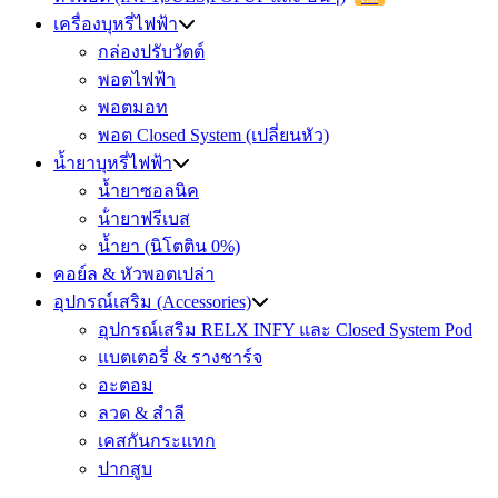
เครื่องบุหรี่ไฟฟ้า
กล่องปรับวัตต์
พอตไฟฟ้า
พอตมอท
พอต Closed System (เปลี่ยนหัว)
น้ำยาบุหรี่ไฟฟ้า
น้ำยาซอลนิค
น้ํายาฟรีเบส
น้ำยา (นิโตติน 0%)
คอย์ล & หัวพอตเปล่า
อุปกรณ์เสริม (Accessories)
อุปกรณ์เสริม RELX INFY และ Closed System Pod
แบตเตอรี่ & รางชาร์จ
อะตอม
ลวด ​& สำลี
เคสกันกระแทก
ปากสูบ