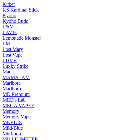
Kitket
KS Kardinal Stick
Kyoho
Kyoho Budo
L&M
LAVIE
Lemonade Monster
LM
Lost Mary
Lost Vape
LUVV
Luxky Strike
Mad
MAMA JAM
Marlbora
Marlboro
MD Premium
MED's Lab
MEGA VAPEZ
Memory
Memory Vape
MEVIUS
Mild-Blue
Mild-boro
MILLILIMETER