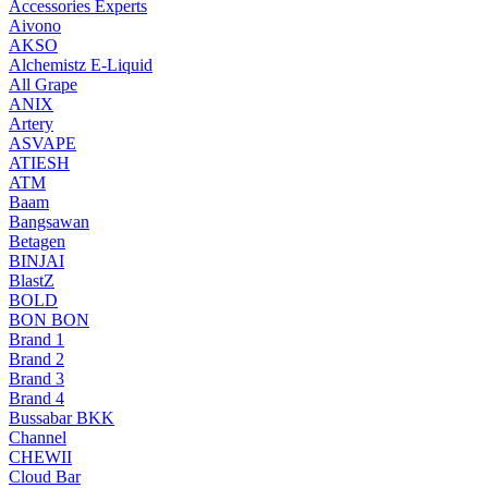
Accessories Experts
Aivono
AKSO
Alchemistz E-Liquid
All Grape
ANIX
Artery
ASVAPE
ATIESH
ATM
Baam
Bangsawan
Betagen
BINJAI
BlastZ
BOLD
BON BON
Brand 1
Brand 2
Brand 3
Brand 4
Bussabar BKK
Channel
CHEWII
Cloud Bar