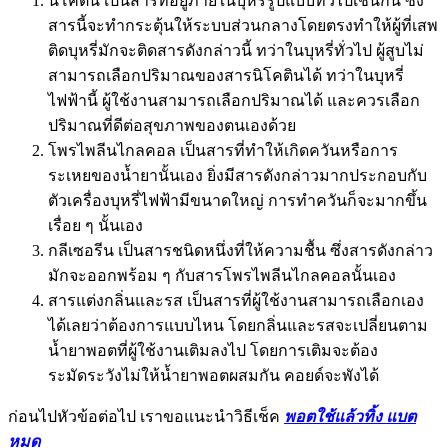
นิโคติน เป็นสารที่อยู่ภายในบุหรี่รูปแบบทั่วไปเช่นกัน ซึ่ง
สารนี้จะทำกระตุ้นให้ระบบส่วนกลางโดยตรงทำให้ผู้ที่เสพ
ติดบุหรี่มักจะติดสารดังกล่าวนี้ ทว่าในบุหรี่ทั่วไป ผู้สูบไม่
สามารถเลือกปริมาณของสารนิโคตินได้ ทว่าในบุหรี่
ไฟฟ้านี้ ผู้ใช้งานสามารถเลือกปริมาณได้ และควรเลือก
ปริมาณที่ดีต่อสุขภาพของตนเองด้วย
โพรไพลีนไกลคอล เป็นสารที่ทำให้เกิดควันหรือการ
ระเหยของน้ำยานั้นเอง ยิ่งมีสารดังกล่าวมากประกอบกับ
ตัวเครื่องบุหรี่ไฟฟ้ามีขนาดใหญ่ การทำควันก็จะมากขึ้น
เรื่อย ๆ นั้นเอง
กลีเซอรีน เป็นสารชนิดหนึ่งที่ให้ความชื้น ซึ่งสารดังกล่าว
มักจะออกพร้อม ๆ กับสารโพรไพลีนไกลคอลนั้นเอง
สารแต่งกลิ่นและรส เป็นสารที่ผู้ใช้งานสามารถเลือกเอง
ได้เลยว่าต้องการแบบไหน โดยกลิ่นและรสจะเปลี่ยนตาม
น้ำยาพอตที่ผู้ใช้งานเติมลงไป โดยการเติมจะต้อง
ระมัดระวังไม่ให้น้ำยาพอตผสมกัน คอยด์จะพังได้
ก่อนไปหัวข้อต่อไป เราขอแนะนำวิธีเช็ค
พอตใช้แล้วทิ้ง แบต
หมด