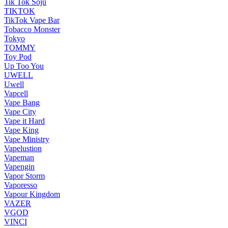
Tik Tok Soju
TIKTOK
TikTok Vape Bar
Tobacco Monster
Tokyo
TOMMY
Toy Pod
Up Too You
UWELL
Uwell
Vapcell
Vape Bang
Vape City
Vape it Hard
Vape King
Vape Ministry
Vapelustion
Vapeman
Vapengin
Vapor Storm
Vaporesso
Vapour Kingdom
VAZER
VGOD
VINCI