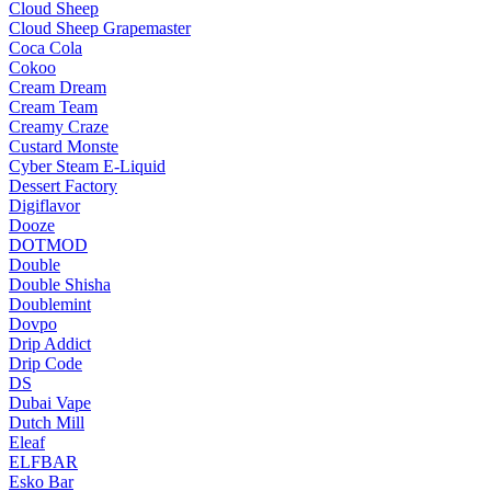
Cloud Sheep
Cloud Sheep Grapemaster
Coca Cola
Cokoo
Cream Dream
Cream Team
Creamy Craze
Custard Monste
Cyber Steam E-Liquid
Dessert Factory
Digiflavor
Dooze
DOTMOD
Double
Double Shisha
Doublemint
Dovpo
Drip Addict
Drip Code
DS
Dubai Vape
Dutch Mill
Eleaf
ELFBAR
Esko Bar