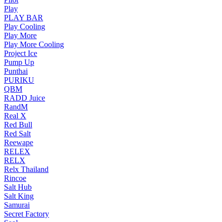
Play
PLAY BAR
Play Cooling
Play More
Play More Cooling
Project Ice
Pump Up
Punthai
PURIKU
QBM
RADD Juice
RandM
Real X
Red Bull
Red Salt
Reewape
RELEX
RELX
Relx Thailand
Rincoe
Salt Hub
Salt King
Samurai
Secret Factory