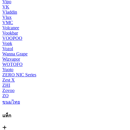
Vipo
VK
Vladdin
Vlux
VMC
Volcanee
Vookbar
VOOPOO
Vopk
Vozol
Wanna Grape
Wizvapor
WOTOFO
Yuoto
ZERO NIC Series
Zest X
ZHI
Zovoo
ZQ
ขนมไทย
แท็ก