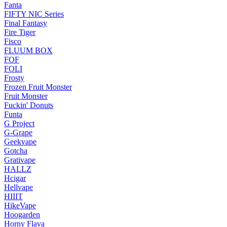
Fanta
FIFTY NIC Series
Final Fantasy
Fire Tiger
Fisco
FLUUM BOX
FOF
FOLI
Frosty
Frozen Fruit Monster
Fruit Monster
Fuckin' Donuts
Funta
G Project
G-Grape
Geekvape
Gotcha
Grativape
HALLZ
Hcigar
Hellvape
HIIIT
HikeVape
Hoogarden
Horny Flava