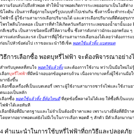
ความร้อนส่งไปถึงหัวพอต ทำให้น้ำยาพอตเกิดการระเหยออกมาเป็นไอสีต่าง ๆ แ
นิโคติน เป็นสารที่อยู่ภายในบุหรี่รูปแบบทั่วไปเช่นกัน ซึ่งสารนี้จะทำกระตุ้
ไฟฟ้านี้ ผู้ใช้งานสามารถเลือกปริมาณได้ และควรเลือกปริมาณที่ดีต่อสุข
โพรไพลีนไกลคอล เป็นสารที่ทำให้เกิดควันหรือการระเหยของน้ำยานั้นเอง ยิ่
กลีเซอรีน เป็นสารชนิดหนึ่งที่ให้ความชื้น ซึ่งสารดังกล่าวมักจะออกพร้อม
สารแต่งกลิ่นและรส เป็นสารที่ผู้ใช้งานสามารถเลือกเองได้เลยว่าต้องการ
ก่อนไปหัวข้อต่อไป เราขอแนะนำวิธีเช็ค
พอตใช้แล้วทิ้ง แบตหมด
วิธีการเลือกซื้อ พอตบุหรี่ไฟฟ้า จะต้องพิจารณาอย่าง
สำหรับบุคคลที่สนใจ
พอตใช้แล้วทิ้ง
และต้องการใช้งาน ทว่าเป็นมือใหม่ไม่รู
เลือก
บุหรี่ไฟฟ้า
ที่มีหน้าจอบอกข้อมูลครบถ้วน เนื่องจากบางครั้งผู้ใช้งานม
มากยิ่งขึ้น
เลือกซื้อเครื่องที่เป็นแบตเตอรี่ เพราะผู้ใช้งานสามารถชาร์จไฟและใช้งา
ตนเองเป็นหลัก
เลือกซื้อ
พอตใช้แล้วทิ้ง ยี่ห้อไหนดี
ที่สุดข้อนี้พลาดไม่ได้เลย ให้ซื้อที่เป็
ไฟฟ้าได้เลยทันที
เลือกยี่ห้อที่มีมาตรฐานและไม่จำเป็นต้องมีราคาแพง เพราะบางยี่ห้อที่ดีมี
โดยหากอยากพอตแต่ยังไม่มีเว็บในการเลือก พอตดี ๆ สักตัว มีตัวเลือกมากมาย 
4 คำแนะนำในการใช้บุหรี่ไฟฟ้าที่ถูกวิธีและปลอดภัย