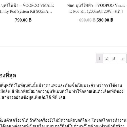
 บุหรี่ไฟฟ้า – VOOPOO VMATE
พอต บุหรี่ไฟฟ้า – VOOPOO Vmate
nfinity Pod System Kit 900mAh
E Pod Kit 1200mAh 20W [ แท้ ]
17W [ แท้ ]
790.00
฿
690.00
฿
590.00
฿
1
2
3
→
งที่สุด
่บุหรี่ทั่วไปที่สูบกันนั้นมีราคาแพงและต้องซื้อเป็นประจำ ทว่าการใช้งาน
ิ่น สี ที่น่าพิสมัยมากกว่าบุหรี่แบบทั่วไป ทำให้กลายเป็นตัวเลือกที่ดีของ
มารถอ่านข้อมูลเพิ่มเติมได้ ที่นี่ เลย
ปลี่ยนตัวเครื่องก็ได้ ถ้าตัวเครื่องยังไม่มีความผิดปกติใด ๆ โดยกลไกการทำงาน
ด้เลย หลังจากที่เปิดเครื่องแบตเตอรี่ที่อยู่ในตัวบุหรี่ไฟฟ้าจะทำหน้าที่สร้าง