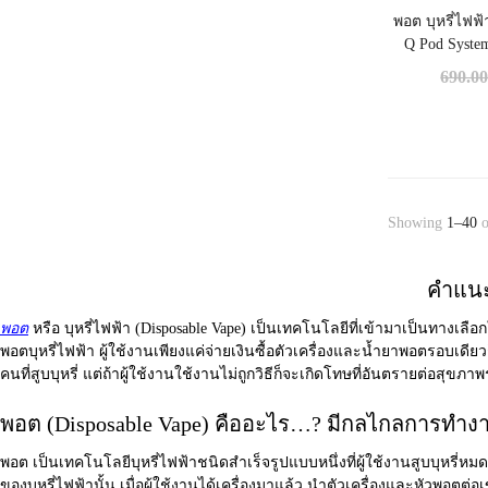
พอต บุหรี่ไฟ
Q Pod Syste
690.0
Showing
1–40
o
คำแนะน
พอต
หรือ บุหรี่ไฟฟ้า (Disposable Vape) เป็นเทคโนโลยีที่เข้ามาเป็นทางเล
พอตบุหรี่ไฟฟ้า
ผู้ใช้งานเพียงแค่จ่ายเงินซื้อตัวเครื่องและน้ำยาพอตรอบเดียวก
คนที่สูบบุหรี่ แต่ถ้าผู้ใช้งานใช้งานไม่ถูกวิธีก็จะเกิดโทษที่อันตรายต่อสุขภา
พอต (Disposable Vape) คืออะไร…? มีกลไกลการทำงา
พอต
เป็นเทคโนโลยีบุหรี่ไฟฟ้าชนิดสำเร็จรูปแบบหนึ่งที่ผู้ใช้งานสูบบุหรี่หมด
ของบุหรี่ไฟฟ้านั้น เมื่อผู้ใช้งานได้เครื่องมาแล้ว นำตัวเครื่องและหัวพอตต่อเ