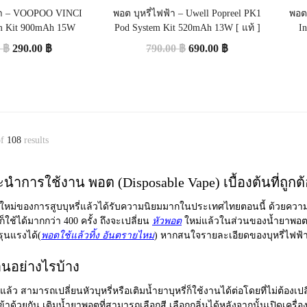
ฟ้า – VOOPOO VINCI
พอต บุหรี่ไฟฟ้า – Uwell Popreel PK1
พอต
m Kit 900mAh 15W
Pod System Kit 520mAh 13W [ แท้ ]
I
0
฿
290.00
฿
790.00
฿
690.00
฿
f
108
results
ำการใช้งาน พอต (Disposable Vape) เบื้องต้นที่ถูกต้อ
ือกใหม่ของการสูบบุหรี่แล้วได้รับความนิยมมากในประเทศไทยตอนนี้ ด้วยความที
็ใช้ได้มากกว่า 400 ครั้ง ถึงจะเปลี่ยน
หัวพอต
ใหม่แล้วในส่วนของน้ำยาพอตมีกล
พรุนแรงได้(
พอตใช้แล้วทิ้ง อันตรายไหม
) หากสนใจรายละเอียดของบุหรี่ไฟฟ้า สา
นอย่างไรบ้าง
แล้ว สามารถเปลี่ยนหัวบุหรี่หรือเติมน้ำยาบุหรี่ก็ใช้งานได้ต่อโดยที่ไม่ต้องเ
ข้าด้วยกัน เติมน้ำยาพอตที่สามารถเลือกสี เลือกกลิ่นได้หลังจากนั้นเปิดเครื่องไ