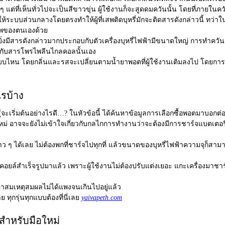
ต่ที่เห็นทั่วไปจะเป็นสีขาวขุ่น ผู้ใช้งานก็จะสูดดมควันนั้น โดยที่ภายในค
นให้ระบบส่วนกลางโดยตรงทำให้ผู้ที่เสพติดบุหรี่มักจะติดสารดังกล่าวนี้ ทว่าใ
ภาพของตนเองด้วย
งมีสารดังกล่าวมากประกอบกับตัวเครื่องบุหรี่ไฟฟ้ามีขนาดใหญ่ การทำควันก็จ
 ๆ กับสารโพรไพลีนไกลคอลนั้นเอง
แบบไหน โดยกลิ่นและรสจะเปลี่ยนตามน้ำยาพอตที่ผู้ใช้งานเติมลงไป โดยการเ
ไรบ้าง
้จะเริ่มต้นอย่างไรดี…? ในหัวข้อนี้ ได้ค้นหาข้อมูลการเลือกซื้อพอตมาบอกต่อก
ือใหม่ อาจจะยังไม่เข้าใจเกี่ยวกับกลไกการทำงานว่าจะต้องมีการชาร์จแบตเตอ
นยาว ๆ ได้เลย ไม่ต้องพกที่ชาร์จไปทุกที่ แล้วขนาดของบุหรี่ไฟฟ้าความจุ
นแบบคอยล์สำเร็จรูปมาแล้ว เพราะผู้ใช้งานไม่ต้องปรับแต่งเยอะ แกะเครื่องมาช
ราคาสมเหตุสมผลไม่ได้แพงจนเกินไปอยู่แล้ว
ทุกรุ่นทุกแบบต้องที่นี่เลย
yaivapeth.com
 สำหรับมือใหม่