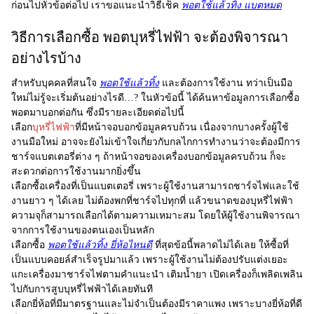
ก่อนไปหัวข้อต่อไป เราขอแนะนำวิธีเช็ค
พอตใช้แล้วทิ้ง แบตหมด
วิธีการเลือกซื้อ พอตบุหรี่ไฟฟ้า จะต้องพิจารณา
อย่างไรบ้าง
สำหรับบุคคลที่สนใจ
พอตใช้แล้วทิ้ง
และต้องการใช้งาน ทว่าเป็นมือ
ใหม่ไม่รู้จะเริ่มต้นอย่างไรดี…? ในหัวข้อนี้ ได้ค้นหาข้อมูลการเลือกซื้อ
พอตมาบอกต่อกัน ซึ่งมีรายละเอียดต่อไปนี้
เลือก
บุหรี่ไฟฟ้า
ที่มีหน้าจอบอกข้อมูลครบถ้วน เนื่องจากบางครั้งผู้ใช้
งานมือใหม่ อาจจะยังไม่เข้าใจเกี่ยวกับกลไกการทำงานว่าจะต้องมีการ
ชาร์จแบตเตอรี่ต่าง ๆ ถ้าหน้าจอของเครื่องบอกข้อมูลครบถ้วน ก็จะ
สะดวกต่อการใช้งานมากยิ่งขึ้น
เลือกซื้อเครื่องที่เป็นแบตเตอรี่ เพราะผู้ใช้งานสามารถชาร์จไฟและใช้
งานยาว ๆ ได้เลย ไม่ต้องพกที่ชาร์จไปทุกที่ แล้วขนาดของบุหรี่ไฟฟ้า
ความจุก็สามารถเลือกได้ตามความเหมาะสม โดยให้ผู้ใช้งานพิจารณา
จากการใช้งานของตนเองเป็นหลัก
เลือกซื้อ
พอตใช้แล้วทิ้ง ยี่ห้อไหนดี
ที่สุดข้อนี้พลาดไม่ได้เลย ให้ซื้อที่
เป็นแบบคอยล์สำเร็จรูปมาแล้ว เพราะผู้ใช้งานไม่ต้องปรับแต่งเยอะ
แกะเครื่องมาชาร์จไฟตามคำแนะนำ เติมน้ำยา เปิดเครื่องก็เพลิดเพลิน
ไปกับการสูบบุหรี่ไฟฟ้าได้เลยทันที
เลือกยี่ห้อที่มีมาตรฐานและไม่จำเป็นต้องมีราคาแพง เพราะบางยี่ห้อที่ดี