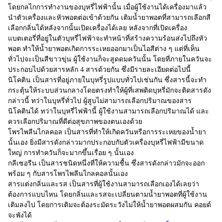
โดยกลไกการทำงานของบุหรี่ไฟฟ้านั้น เมื่อผู้ใช้งานได้เครื่องมาแล้ว
นำตัวเครื่องและหัวพอตต่อเข้าด้วยกัน เติมน้ำยาพอตที่สามารถเลือกสี
เลือกกลิ่นได้หลังจากนั้นเปิดเครื่องได้เลย หลังจากที่เปิดเครื่อง
แบตเตอรี่ที่อยู่ในตัวบุหรี่ไฟฟ้าจะทำหน้าที่สร้างความร้อนส่งไปถึงหัว
พอต ทำให้น้ำยาพอตเกิดการระเหยออกมาเป็นไอสีต่าง ๆ แต่ที่เห็น
ทั่วไปจะเป็นสีขาวขุ่น ผู้ใช้งานก็จะสูดดมควันนั้น โดยที่ภายในควันจะ
ประกอบไปด้วยสารหลัก 4 สารด้วยกัน ซึ่งมีรายละเอียดต่อไปนี้
นิโคติน เป็นสารที่อยู่ภายในบุหรี่รูปแบบทั่วไปเช่นกัน ซึ่งสารนี้จะทำ
กระตุ้นให้ระบบส่วนกลางโดยตรงทำให้ผู้ที่เสพติดบุหรี่มักจะติดสารดัง
กล่าวนี้ ทว่าในบุหรี่ทั่วไป ผู้สูบไม่สามารถเลือกปริมาณของสาร
นิโคตินได้ ทว่าในบุหรี่ไฟฟ้านี้ ผู้ใช้งานสามารถเลือกปริมาณได้ และ
ควรเลือกปริมาณที่ดีต่อสุขภาพของตนเองด้วย
โพรไพลีนไกลคอล เป็นสารที่ทำให้เกิดควันหรือการระเหยของน้ำยา
นั้นเอง ยิ่งมีสารดังกล่าวมากประกอบกับตัวเครื่องบุหรี่ไฟฟ้ามีขนาด
ใหญ่ การทำควันก็จะมากขึ้นเรื่อย ๆ นั้นเอง
กลีเซอรีน เป็นสารชนิดหนึ่งที่ให้ความชื้น ซึ่งสารดังกล่าวมักจะออก
พร้อม ๆ กับสารโพรไพลีนไกลคอลนั้นเอง
สารแต่งกลิ่นและรส เป็นสารที่ผู้ใช้งานสามารถเลือกเองได้เลยว่า
ต้องการแบบไหน โดยกลิ่นและรสจะเปลี่ยนตามน้ำยาพอตที่ผู้ใช้งาน
เติมลงไป โดยการเติมจะต้องระมัดระวังไม่ให้น้ำยาพอตผสมกัน คอยด์
จะพังได้