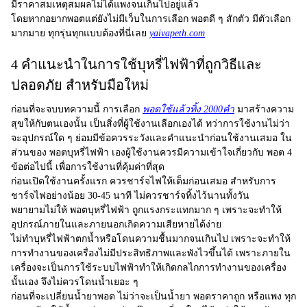
มีราคาสมเหตุสมผลไม่ได้แพงจนเกินไปอยู่แล้ว
โดยหากอยากพอตแต่ยังไม่มีเว็บในการเลือก พอตดี ๆ สักตัว มีตัวเลือก
มากมาย ทุกรุ่นทุกแบบต้องที่นี่เลย
yaivapeth.com
4 คำแนะนำในการใช้บุหรี่ไฟฟ้าที่ถูกวิธีและ
ปลอดภัย สำหรับมือใหม่
ก่อนที่จะจบบทความนี้ การเลือก
พอตใช้แล้วทิ้ง 2000คํา
มาสร้างความ
สุขให้กับตนเองนั้น เป็นสิ่งที่ผู้ใช้งานเลือกเองได้ ทว่าการใช้งานไม่ว่า
จะอุปกรณ์ใด ๆ ย่อมมีข้อควรระวังและคำแนะนำก่อนใช้งานเสมอ ใน
ส่วนของ
พอตบุหรี่ไฟฟ้า
เองผู้ใช้งานควรมีความเข้าใจเกี่ยวกับ
พอต
4
ข้อต่อไปนี้ เพื่อการใช้งานที่คุ้มค่าที่สุด
ก่อนเปิดใช้งานครั้งแรก ควรชาร์จไฟให้เต็มก่อนเสมอ สำหรับการ
ชาร์จไฟอย่างน้อย 30-45 นาที ไม่ควรชาร์จทิ้งไว้นานทั้งวัน
พยายามไม่ให้
พอตบุหรี่ไฟฟ้า
ถูกแรงกระแทกมาก ๆ เพราะจะทำให้
อุปกรณ์ภายในและภายนอกเกิดความเสียหายได้ง่าย
ไม่ทำบุหรี่ไฟฟ้าตกน้ำหรือโดนความชื้นมากจนเกินไป เพราะจะทำให้
การทำงานของเครื่องไม่มีประสิทธิภาพและพังไวขึ้นได้ เพราะภายใน
เครื่องจะเป็นการใช้ระบบไฟฟ้าทำให้เกิดกลไกการทำงานของเครื่อง
นั้นเอง จึงไม่ควรโดนน้ำเยอะ ๆ
ก่อนที่จะเปลี่ยนน้ำยาพอต ไม่ว่าจะเป็นน้ำยา
พอตราคาถูก
หรือแพง ทุก