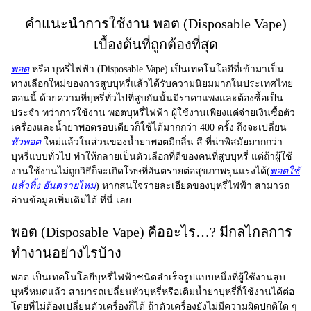
คำแนะนำการใช้งาน พอต (Disposable Vape)
เบื้องต้นที่ถูกต้องที่สุด
พอต
หรือ บุหรี่ไฟฟ้า (Disposable Vape) เป็นเทคโนโลยีที่เข้ามาเป็น
ทางเลือกใหม่ของการสูบบุหรี่แล้วได้รับความนิยมมากในประเทศไทย
ตอนนี้ ด้วยความที่บุหรี่ทั่วไปที่สูบกันนั้นมีราคาแพงและต้องซื้อเป็น
ประจำ ทว่าการใช้งาน
พอตบุหรี่ไฟฟ้า
ผู้ใช้งานเพียงแค่จ่ายเงินซื้อตัว
เครื่องและน้ำยาพอตรอบเดียวก็ใช้ได้มากกว่า 400 ครั้ง ถึงจะเปลี่ยน
หัวพอต
ใหม่แล้วในส่วนของน้ำยาพอตมีกลิ่น สี ที่น่าพิสมัยมากกว่า
บุหรี่แบบทั่วไป ทำให้กลายเป็นตัวเลือกที่ดีของคนที่สูบบุหรี่ แต่ถ้าผู้ใช้
งานใช้งานไม่ถูกวิธีก็จะเกิดโทษที่อันตรายต่อสุขภาพรุนแรงได้(
พอตใช้
แล้วทิ้ง อันตรายไหม
) หากสนใจรายละเอียดของบุหรี่ไฟฟ้า สามารถ
อ่านข้อมูลเพิ่มเติมได้ ที่นี่ เลย
พอต (Disposable Vape) คืออะไร…? มีกลไกลการ
ทำงานอย่างไรบ้าง
พอต
เป็นเทคโนโลยีบุหรี่ไฟฟ้าชนิดสำเร็จรูปแบบหนึ่งที่ผู้ใช้งานสูบ
บุหรี่หมดแล้ว สามารถเปลี่ยนหัวบุหรี่หรือเติมน้ำยาบุหรี่ก็ใช้งานได้ต่อ
โดยที่ไม่ต้องเปลี่ยนตัวเครื่องก็ได้ ถ้าตัวเครื่องยังไม่มีความผิดปกติใด ๆ