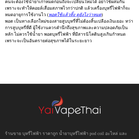
คนจะต้องใช้น้ำยาเก่าหมดก่อนถึงจะเปลี่ยนใหม่ได้ อย่าใช้ผสมกัน
เพราะจะทำให้คอยล์เสื่อมสภาพไวกว่าปกติ แล้วเครื่องบุหรี่ไฟฟ้าก็จะ
หมดอายุการใช้งานไว (
พอตใช้แล้วทิ้ง ดูยังไงว่าหมด
)
พอต
เป็นทางเลือกใหม่ของสายสูบบุหรี่ที่ไม่ต้องสิ้นเปลืองเงินเยอะ ทว่า
การสูบบุหรี่ที่ดี ผู้ใช้งานควรคำนึกถึงสุขภาพและความปลอดภัยเป็น
หลัก ไม่ควรใช้น้ำยา
พอตบุหรี่ไฟฟ้า
ที่มีสารนิโคตินสูงเกินกำหนด
เพราะจะเป็นอันตรายต่อสุขภาพได้ในระยะยาว
ร้านขาย บุหรี่ไฟฟ้า ราคาถูก น้ำยาบุหรี่ไฟฟ้า pod coil อะไหล่ และ