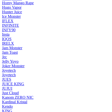
Horny Mango Rape
Hugo Vapor
Hunter Juice
Ice Monster
IFLEX
INFINITE
INFY90
Insta
IQOS
IRELX
Jam Monster
Jam Toast
Jec
Jelly Yoyo
Joker Monster
Joyetech
Joyetech
JUES
JUICE KING
JUJUI
Just Cloud
Kanom ZERO NIC
Kardinal Kristal
Kendo
KING