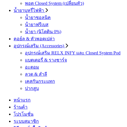
พอต Closed System (เปลี่ยนหัว)
น้ำยาบุหรี่ไฟฟ้า
น้ำยาซอลนิค
น้ํายาฟรีเบส
น้ำยา (นิโตติน 0%)
คอย์ล & หัวพอตเปล่า
อุปกรณ์เสริม (Accessories)
อุปกรณ์เสริม RELX INFY และ Closed System Pod
แบตเตอรี่ & รางชาร์จ
อะตอม
ลวด ​& สำลี
เคสกันกระแทก
ปากสูบ
หน้าแรก
ร้านค้า
โปรโมชั่น
ระบบสมาชิก