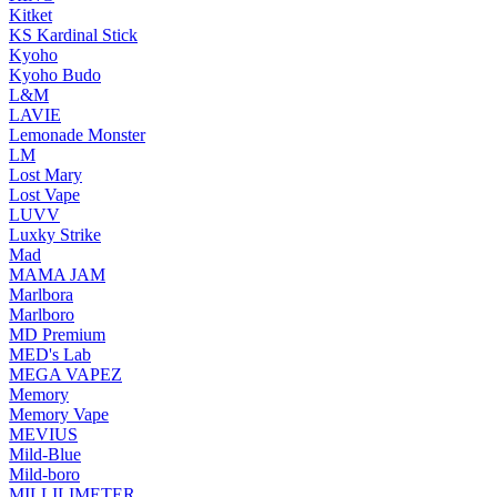
Kitket
KS Kardinal Stick
Kyoho
Kyoho Budo
L&M
LAVIE
Lemonade Monster
LM
Lost Mary
Lost Vape
LUVV
Luxky Strike
Mad
MAMA JAM
Marlbora
Marlboro
MD Premium
MED's Lab
MEGA VAPEZ
Memory
Memory Vape
MEVIUS
Mild-Blue
Mild-boro
MILLILIMETER