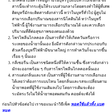
นิโคติน เป็นสารที่อยู่ภายในบุหรี่รูปแบบทั่วไปเช่นกัน ซึ่ง
สารนี้จะทำกระตุ้นให้ระบบส่วนกลางโดยตรงทำให้ผู้ที่เสพ
ติดบุหรี่มักจะติดสารดังกล่าวนี้ ทว่าในบุหรี่ทั่วไป ผู้สูบไม่
สามารถเลือกปริมาณของสารนิโคตินได้ ทว่าในบุหรี่
ไฟฟ้านี้ ผู้ใช้งานสามารถเลือกปริมาณได้ และควรเลือก
ปริมาณที่ดีต่อสุขภาพของตนเองด้วย
โพรไพลีนไกลคอล เป็นสารที่ทำให้เกิดควันหรือการ
ระเหยของน้ำยานั้นเอง ยิ่งมีสารดังกล่าวมากประกอบกับ
ตัวเครื่องบุหรี่ไฟฟ้ามีขนาดใหญ่ การทำควันก็จะมากขึ้น
เรื่อย ๆ นั้นเอง
กลีเซอรีน เป็นสารชนิดหนึ่งที่ให้ความชื้น ซึ่งสารดังกล่าว
มักจะออกพร้อม ๆ กับสารโพรไพลีนไกลคอลนั้นเอง
สารแต่งกลิ่นและรส เป็นสารที่ผู้ใช้งานสามารถเลือกเอง
ได้เลยว่าต้องการแบบไหน โดยกลิ่นและรสจะเปลี่ยนตาม
น้ำยาพอตที่ผู้ใช้งานเติมลงไป โดยการเติมจะต้อง
ระมัดระวังไม่ให้น้ำยาพอตผสมกัน คอยด์จะพังได้
ก่อนไปหัวข้อต่อไป เราขอแนะนำวิธีเช็ค
พอตใช้แล้วทิ้ง แบต
หมด