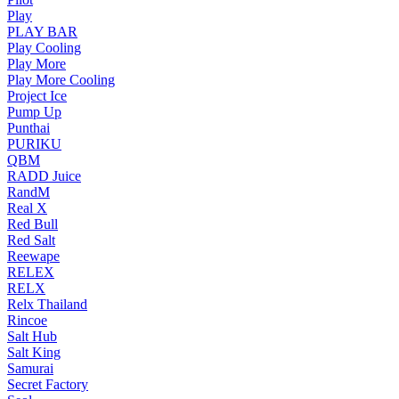
Play
PLAY BAR
Play Cooling
Play More
Play More Cooling
Project Ice
Pump Up
Punthai
PURIKU
QBM
RADD Juice
RandM
Real X
Red Bull
Red Salt
Reewape
RELEX
RELX
Relx Thailand
Rincoe
Salt Hub
Salt King
Samurai
Secret Factory