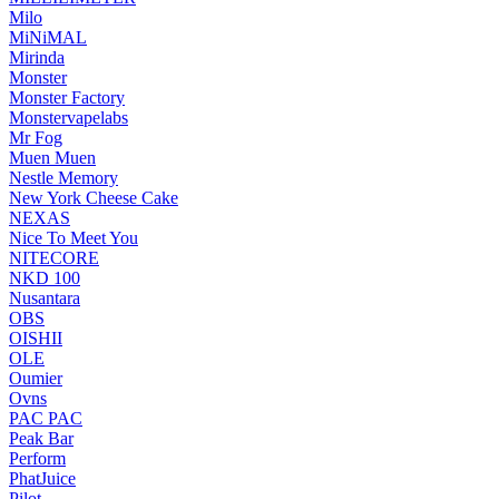
Milo
MiNiMAL
Mirinda
Monster
Monster Factory
Monstervapelabs
Mr Fog
Muen Muen
Nestle Memory
New York Cheese Cake
NEXAS
Nice To Meet You
NITECORE
NKD 100
Nusantara
OBS
OISHII
OLE
Oumier
Ovns
PAC PAC
Peak Bar
Perform
PhatJuice
Pilot