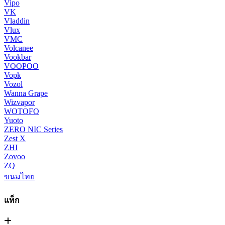
Vipo
VK
Vladdin
Vlux
VMC
Volcanee
Vookbar
VOOPOO
Vopk
Vozol
Wanna Grape
Wizvapor
WOTOFO
Yuoto
ZERO NIC Series
Zest X
ZHI
Zovoo
ZQ
ขนมไทย
แท็ก