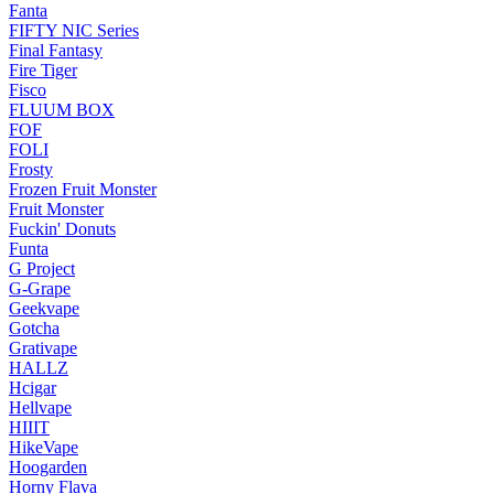
Fanta
FIFTY NIC Series
Final Fantasy
Fire Tiger
Fisco
FLUUM BOX
FOF
FOLI
Frosty
Frozen Fruit Monster
Fruit Monster
Fuckin' Donuts
Funta
G Project
G-Grape
Geekvape
Gotcha
Grativape
HALLZ
Hcigar
Hellvape
HIIIT
HikeVape
Hoogarden
Horny Flava