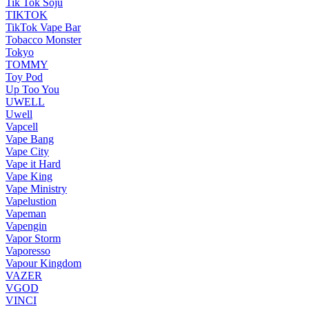
Tik Tok Soju
TIKTOK
TikTok Vape Bar
Tobacco Monster
Tokyo
TOMMY
Toy Pod
Up Too You
UWELL
Uwell
Vapcell
Vape Bang
Vape City
Vape it Hard
Vape King
Vape Ministry
Vapelustion
Vapeman
Vapengin
Vapor Storm
Vaporesso
Vapour Kingdom
VAZER
VGOD
VINCI