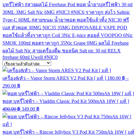
บุหรี่ไฟฟ้า
#สายผลไม้
Freebase
Pod
พอต
น้ำยาบุหรี่ไฟฟ้า
30 ml
30ML
3MG
Salt Nic
6MG
#NIC3
#NIC6
ราคาถูก
ส่งไว
Saltnic
Type-C
60ML
#สายขนม
น้ำยาพอต
พอตใช้แล้วทิ้ง
NIC30
ฟรี
เบส
หัวพอต
30MG
NIC35
35MG
DISPOSABLE VAPE POD
พอตใช้แล้วทิ้งราคาถูก
Coil
3Nic
E-juice
คอยล์
VOOPOO
6Nic
SMOK
100ml
พอตราคาถูก
35Nic
Grape
0MG
ผลไม้ Freebase
ผลไม้ Salt Nic
สายเครื่องดื่ม
ซอลนิค
Salt nic 30 ml
RELX
freebase 60ml
Uwell
#NIC0
เครื่อง&หัว – Vapor Storm ARES V2 Pod Kit [ แท้ ]
180.00
฿
–
290.00
฿
พอต บุหรี่ไฟฟ้า – Vladdin Classic Pod Kit 500mAh 18W [ แท้ ]
490.00
฿
349.00
฿
พอต บุหรี่ไฟฟ้า – Rincoe Jellybox V3 Pod Kit 750mAh 16W [ แท้