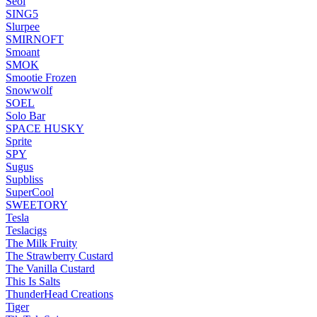
Seol
SING5
Slurpee
SMIRNOFT
Smoant
SMOK
Smootie Frozen
Snowwolf
SOEL
Solo Bar
SPACE HUSKY
Sprite
SPY
Sugus
Supbliss
SuperCool
SWEETORY
Tesla
Teslacigs
The Milk Fruity
The Strawberry Custard
The Vanilla Custard
This Is Salts
ThunderHead Creations
Tiger