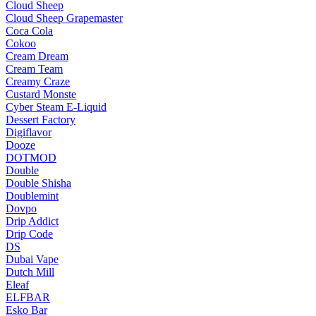
Cloud Sheep
Cloud Sheep Grapemaster
Coca Cola
Cokoo
Cream Dream
Cream Team
Creamy Craze
Custard Monste
Cyber Steam E-Liquid
Dessert Factory
Digiflavor
Dooze
DOTMOD
Double
Double Shisha
Doublemint
Dovpo
Drip Addict
Drip Code
DS
Dubai Vape
Dutch Mill
Eleaf
ELFBAR
Esko Bar