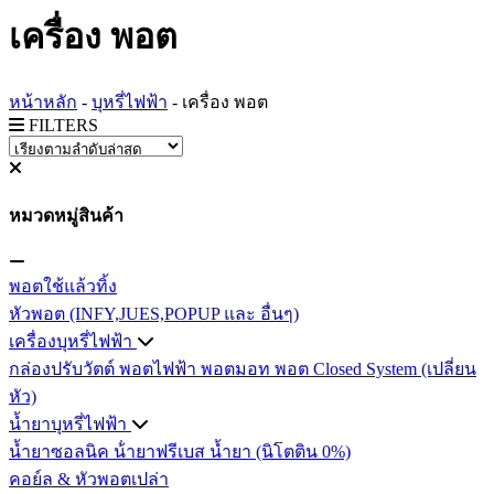
เครื่อง พอต
หน้าหลัก
-
บุหรี่ไฟฟ้า
-
เครื่อง พอต
FILTERS
หมวดหมู่สินค้า
พอตใช้แล้วทิ้ง
หัวพอต (INFY,JUES,POPUP และ อื่นๆ)
เครื่องบุหรี่ไฟฟ้า
กล่องปรับวัตต์
พอตไฟฟ้า
พอตมอท
พอต Closed System (เปลี่ยน
หัว)
น้ำยาบุหรี่ไฟฟ้า
น้ำยาซอลนิค
น้ํายาฟรีเบส
น้ำยา (นิโตติน 0%)
คอย์ล & หัวพอตเปล่า