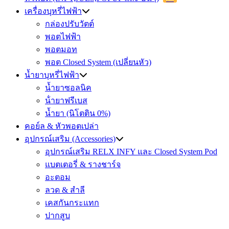
เครื่องบุหรี่ไฟฟ้า
กล่องปรับวัตต์
พอตไฟฟ้า
พอตมอท
พอต Closed System (เปลี่ยนหัว)
น้ำยาบุหรี่ไฟฟ้า
น้ำยาซอลนิค
น้ํายาฟรีเบส
น้ำยา (นิโตติน 0%)
คอย์ล & หัวพอตเปล่า
อุปกรณ์เสริม (Accessories)
อุปกรณ์เสริม RELX INFY และ Closed System Pod
แบตเตอรี่ & รางชาร์จ
อะตอม
ลวด ​& สำลี
เคสกันกระแทก
ปากสูบ