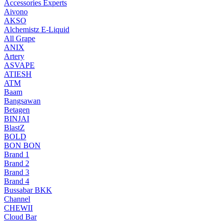
Accessories Experts
Aivono
AKSO
Alchemistz E-Liquid
All Grape
ANIX
Artery
ASVAPE
ATIESH
ATM
Baam
Bangsawan
Betagen
BINJAI
BlastZ
BOLD
BON BON
Brand 1
Brand 2
Brand 3
Brand 4
Bussabar BKK
Channel
CHEWII
Cloud Bar